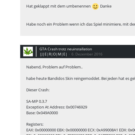
Hat geklappt mit dem umbenennen
Danke
Habe noch ein Problem wenn ich das Spiel minimiere, mit d
GTA Crash trotz neuinstallation
|J|E|R|O|M|E|
6. Dezember 2016
Nabend, Problem auf Problem..
habe heute Bandidos Skin reingemoddet. Bei jeden hat es gek
Dieser Crash:
SA-MP 0.3.7
Exception At Address: 0x00746929
Base: 0x049A0000
Registers:
EAX: 0x00000000 EBX: 0x00000000 ECX: 0xA99008A1 EDX: 0x