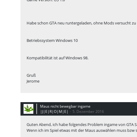
Habe schon GTA neu runtergeladen, ohne Mods versucht zu s
Betriebssystem Windows 10
Kompatibilität ist auf Windows 98.
Gruß
Jerome
Maus nicht bewegbar ingame
|J|E|R|O|M|E|
5. Dezember 2016
Guten Abend, ich habe folgendes Problem ingame von GTA S
Wenn ich im Spiel etwas mit der Maus auswählen muss bzw si