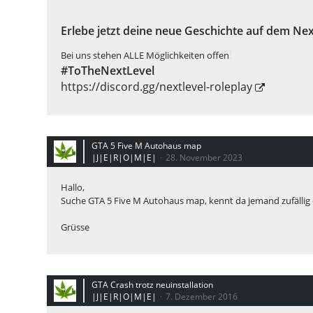
Erlebe jetzt deine neue Geschichte auf dem Ne
!
Bei uns stehen ALLE Möglichkeiten offen
#ToTheNextLevel
https://discord.gg/nextlevel-roleplay
GTA 5 Five M Autohaus map
|J|E|R|O|M|E|
28. November 2023
Hallo,
Suche GTA 5 Five M Autohaus map, kennt da jemand zufällig
Grüsse
GTA Crash trotz neuinstallation
|J|E|R|O|M|E|
7. Dezember 2016