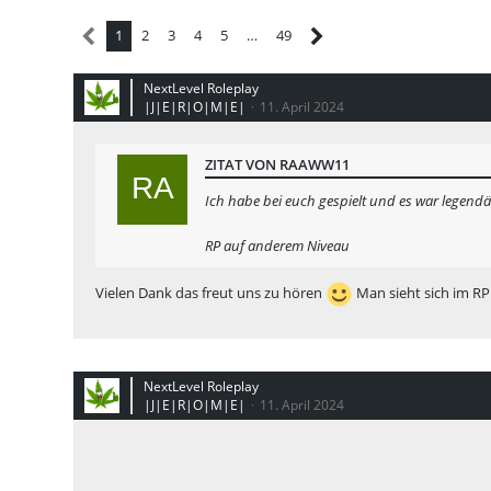
1
2
3
4
5
…
49
NextLevel Roleplay
|J|E|R|O|M|E|
11. April 2024
ZITAT VON RAAWW11
Ich habe bei euch gespielt und es war legend
RP auf anderem Niveau
Vielen Dank das freut uns zu hören
Man sieht sich im RP
NextLevel Roleplay
|J|E|R|O|M|E|
11. April 2024