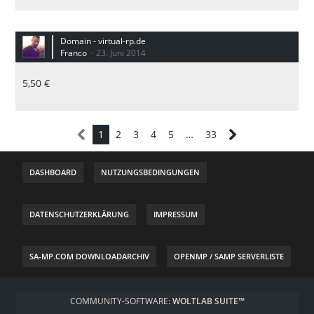
Domain - virtual-rp.de
Franco
23. Juni 2014
5,50 €
1
2
3
4
5
…
33
DASHBOARD
NUTZUNGSBEDINGUNGEN
DATENSCHUTZERKLÄRUNG
IMPRESSUM
SA-MP.COM DOWNLOADARCHIV
OPENMP / SAMP SERVERLISTE
COMMUNITY-SOFTWARE:
WOLTLAB SUITE™