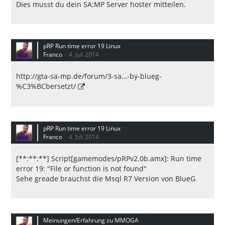
Dies musst du dein SA:MP Server hoster mitteilen.
pRP Run time error 19 Linux
Franco
4. Juli 2014
http://gta-sa-mp.de/forum/3-sa…-by-blueg-
%C3%BCbersetzt/
pRP Run time error 19 Linux
Franco
4. Juli 2014
[**:**:**] Script[gamemodes/pRPv2.0b.amx]: Run time
error 19: "File or function is not found"
Sehe greade brauchst die Msql R7 Version von BlueG
Meinungen/Erfahrung zu MMOGA