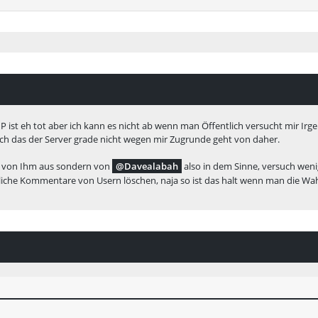
:MP ist eh tot aber ich kann es nicht ab wenn man Öffentlich versucht mir I
auch das der Server grade nicht wegen mir Zugrunde geht von daher.
ht von Ihm aus sondern von
Davealabah
also in dem Sinne, versuch wenig
liche Kommentare von Usern löschen, naja so ist das halt wenn man die Wah