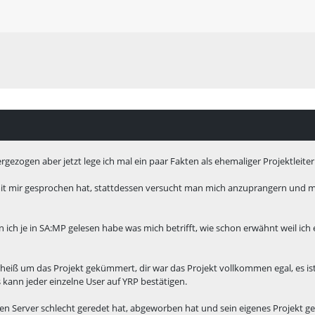
gezogen aber jetzt lege ich mal ein paar Fakten als ehemaliger Projektleiter
 mir gesprochen hat, stattdessen versucht man mich anzuprangern und mir
den ich je in SA:MP gelesen habe was mich betrifft, wie schon erwähnt weil i
scheiß um das Projekt gekümmert, dir war das Projekt vollkommen egal, es i
kann jeder einzelne User auf YRP bestätigen.
s den Server schlecht geredet hat, abgeworben hat und sein eigenes Projekt