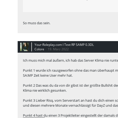
So muss das sein.
Your-Roleplay.com l Text RP SAMP 0.3DL
Colore
19. März 2022
Ich muss mich mal äußern, ich hab das Server Klima nie runter
Punkt 1 wurde ich rausgeworfen ohne das man überhaupt mit
SA:MP Zeit keine User mehr hat.
Punkt 2 Das was du da von dir gibst ist der größte Bullshit 
Klima nie wirklich gesunken.
Punkt 3 Lieber Risq, vom Serverstart an hast du dich einen 
und diesen mehrere Monate vernachlässigt für DayZ und das 
Punkt 4 hast du einen 3 Projektleiter eingestellt der damal