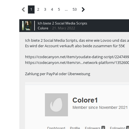
1
2
3
4
5
…
53
Ich biete 2 Social Media Scripts
Colore
21. März 2022
Ich biete 2 Social Media Scripts, das eine wie Lovoo und das
Es wird der Account verkauft also beide zusammen für 55€
https://codecanyon.net/item/youdate-dating-script/224749
https://codecanyon.net/item/sn…network-platform/135260
Zahlung per PayPal oder Überweisung