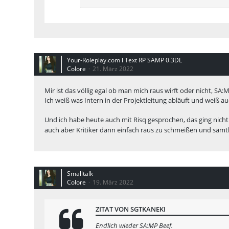
Your-Roleplay.com l Text RP SAMP 0.3DL
Colore
21. März 2022
Mir ist das völlig egal ob man mich raus wirft oder nicht, SA
Ich weiß was Intern in der Projektleitung abläuft und weiß 
Und ich habe heute auch mit Risq gesprochen, das ging nic
auch aber Kritiker dann einfach raus zu schmeißen und sämt
Smalltalk
Colore
19. März 2022
ZITAT VON SGTKANEKI
Endlich wieder SA:MP Beef.