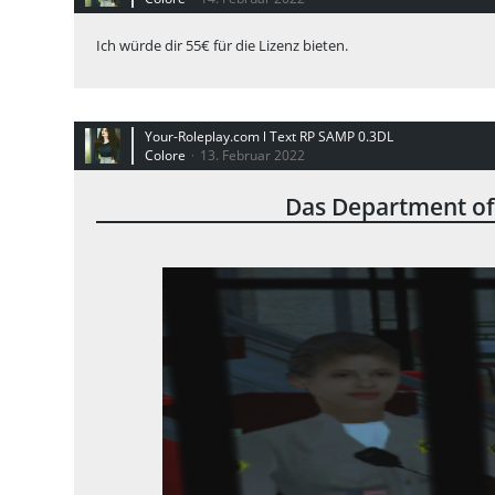
Ich würde dir 55€ für die Lizenz bieten.
Your-Roleplay.com l Text RP SAMP 0.3DL
Colore
13. Februar 2022
Das Department of 