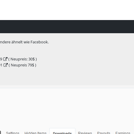
 andere ähnelt wie Facebook.
99
( Neupreis: 30$ )
01
( Neupreis 79$ )