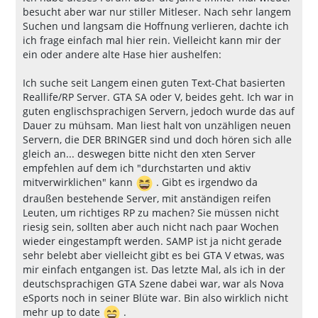
besucht aber war nur stiller Mitleser. Nach sehr langem
Suchen und langsam die Hoffnung verlieren, dachte ich
ich frage einfach mal hier rein. Vielleicht kann mir der
ein oder andere alte Hase hier aushelfen:
Ich suche seit Langem einen guten Text-Chat basierten
Reallife/RP Server. GTA SA oder V, beides geht. Ich war in
guten englischsprachigen Servern, jedoch wurde das auf
Dauer zu mühsam. Man liest halt von unzähligen neuen
Servern, die DER BRINGER sind und doch hören sich alle
gleich an... deswegen bitte nicht den xten Server
empfehlen auf dem ich "durchstarten und aktiv
mitverwirklichen" kann
. Gibt es irgendwo da
draußen bestehende Server, mit anständigen reifen
Leuten, um richtiges RP zu machen? Sie müssen nicht
riesig sein, sollten aber auch nicht nach paar Wochen
wieder eingestampft werden. SAMP ist ja nicht gerade
sehr belebt aber vielleicht gibt es bei GTA V etwas, was
mir einfach entgangen ist. Das letzte Mal, als ich in der
deutschsprachigen GTA Szene dabei war, war als Nova
eSports noch in seiner Blüte war. Bin also wirklich nicht
mehr up to date
.