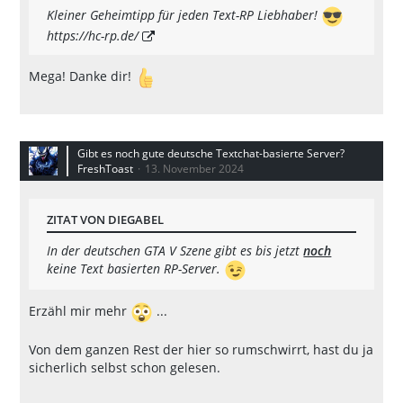
Kleiner Geheimtipp für jeden Text-RP Liebhaber!
https://hc-rp.de/
Mega! Danke dir!
Gibt es noch gute deutsche Textchat-basierte Server?
FreshToast
13. November 2024
ZITAT VON DIEGABEL
In der deutschen GTA V Szene gibt es bis jetzt
noch
keine Text basierten RP-Server.
Erzähl mir mehr
...
Von dem ganzen Rest der hier so rumschwirrt, hast du ja
sicherlich selbst schon gelesen.