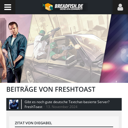
BEITRÄGE VON FRESHTOAST
Gibt es noch gute deutsche Textchat-basierte Server?
FreshToast
13. November 2024
ZITAT VON DIEGABEL