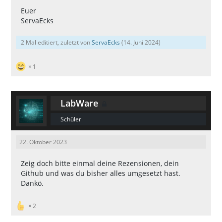
Euer
ServaEcks
2 Mal editiert, zuletzt von
ServaEcks
(
14. Juni 2024
)
1
LabWare
Schüler
22. Oktober 2023
Zeig doch bitte einmal deine Rezensionen, dein
Github und was du bisher alles umgesetzt hast.
Dankö.
2