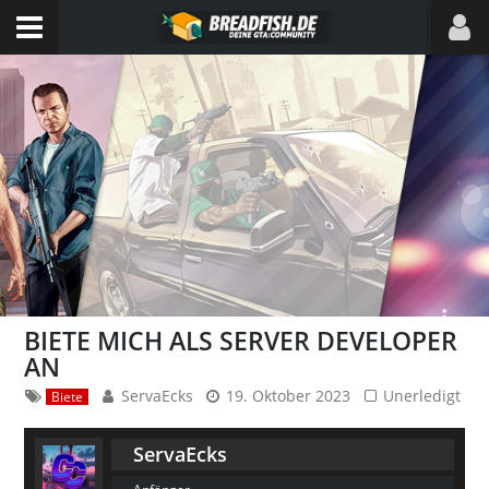
BIETE MICH ALS SERVER DEVELOPER
AN
ServaEcks
19. Oktober 2023
Unerledigt
Biete
ServaEcks