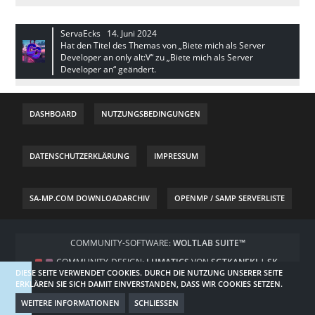
ServaEcks
14. Juni 2024
Hat den Titel des Themas von „Biete mich als Server
Developer an only alt:V“ zu „Biete mich als Server
Developer an“ geändert.
DASHBOARD
NUTZUNGSBEDINGUNGEN
DATENSCHUTZERKLÄRUNG
IMPRESSUM
SA-MP.COM DOWNLOADARCHIV
OPENMP / SAMP SERVERLISTE
COMMUNITY-SOFTWARE:
WOLTLAB SUITE™
COMMUNITY-DESIGN:
LUMATICS
VON
SGTKANEKI | SK-
DIESE SEITE VERWENDET COOKIES. DURCH DIE NUTZUNG UNSERER SEITE
DESIGNZ.DE
ERKLÄREN SIE SICH DAMIT EINVERSTANDEN, DASS WIR COOKIES SETZEN.
WEITERE INFORMATIONEN
SCHLIESSEN