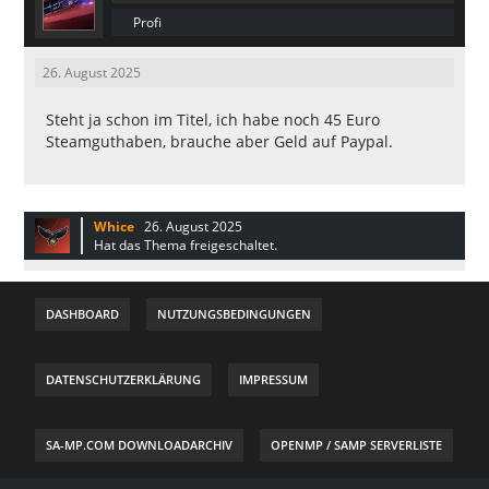
Profi
26. August 2025
Steht ja schon im Titel, ich habe noch 45 Euro
Steamguthaben, brauche aber Geld auf Paypal.
Whice
26. August 2025
Hat das Thema freigeschaltet.
DASHBOARD
NUTZUNGSBEDINGUNGEN
DATENSCHUTZERKLÄRUNG
IMPRESSUM
SA-MP.COM DOWNLOADARCHIV
OPENMP / SAMP SERVERLISTE