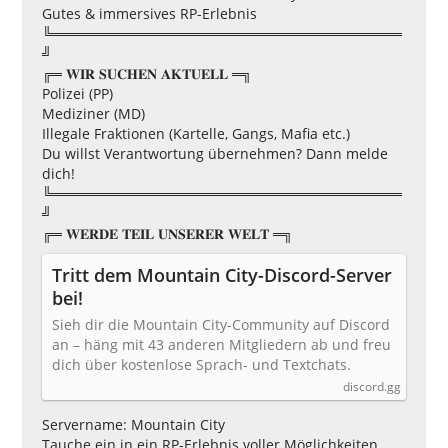
Gutes & immersives RP-Erlebnis
╚═══════════════════════════════════
╝
╔═ 𝐖𝐈𝐑 𝐒𝐔𝐂𝐇𝐄𝐍 𝐀𝐊𝐓𝐔𝐄𝐋𝐋 ═╗
Polizei (PP)
Mediziner (MD)
Illegale Fraktionen (Kartelle, Gangs, Mafia etc.)
Du willst Verantwortung übernehmen? Dann melde
dich!
╚═══════════════════════════════════
╝
╔═ 𝐖𝐄𝐑𝐃𝐄 𝐓𝐄𝐈𝐋 𝐔𝐍𝐒𝐄𝐑𝐄𝐑 𝐖𝐄𝐋𝐓 ═╗
Tritt dem Mountain City-Discord-Server
bei!
Sieh dir die Mountain City-Community auf Discord
an – häng mit 43 anderen Mitgliedern ab und freu
dich über kostenlose Sprach- und Textchats.
discord.gg
Servername: Mountain City
Tauche ein in ein RP-Erlebnis voller Möglichkeiten,