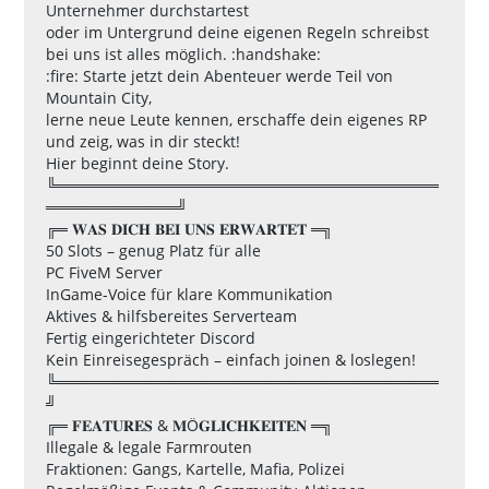
Unternehmer durchstartest
oder im Untergrund deine eigenen Regeln schreibst
bei uns ist alles möglich. :handshake:
:fire: Starte jetzt dein Abenteuer werde Teil von
Mountain City,
lerne neue Leute kennen, erschaffe dein eigenes RP
und zeig, was in dir steckt!
Hier beginnt deine Story.
╚═══════════════════════════════════
════════════╝
╔═ 𝐖𝐀𝐒 𝐃𝐈𝐂𝐇 𝐁𝐄𝐈 𝐔𝐍𝐒 𝐄𝐑𝐖𝐀𝐑𝐓𝐄𝐓 ═╗
50 Slots – genug Platz für alle
PC FiveM Server
InGame-Voice für klare Kommunikation
Aktives & hilfsbereites Serverteam
Fertig eingerichteter Discord
Kein Einreisegespräch – einfach joinen & loslegen!
╚═══════════════════════════════════
╝
╔═ 𝐅𝐄𝐀𝐓𝐔𝐑𝐄𝐒 & 𝐌Ö𝐆𝐋𝐈𝐂𝐇𝐊𝐄𝐈𝐓𝐄𝐍 ═╗
Illegale & legale Farmrouten
Fraktionen: Gangs, Kartelle, Mafia, Polizei