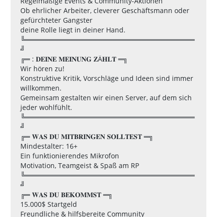
Regelmäßige Events & Community-Aktionen
Ob ehrlicher Arbeiter, cleverer Geschäftsmann oder
gefürchteter Gangster
deine Rolle liegt in deiner Hand.
╚═══════════════════════════════════
╝
╔═ : 𝐃𝐄𝐈𝐍𝐄 𝐌𝐄𝐈𝐍𝐔𝐍𝐆 𝐙Ä𝐇𝐋𝐓 ═╗
Wir hören zu!
Konstruktive Kritik, Vorschläge und Ideen sind immer
willkommen.
Gemeinsam gestalten wir einen Server, auf dem sich
jeder wohlfühlt.
╚═══════════════════════════════════
╝
╔═ 𝐖𝐀𝐒 𝐃𝐔 𝐌𝐈𝐓𝐁𝐑𝐈𝐍𝐆𝐄𝐍 𝐒𝐎𝐋𝐋𝐓𝐄𝐒𝐓 ═╗
Mindestalter: 16+
Ein funktionierendes Mikrofon
Motivation, Teamgeist & Spaß am RP
╚═══════════════════════════════════
╝
╔═ 𝐖𝐀𝐒 𝐃𝐔 𝐁𝐄𝐊𝐎𝐌𝐌𝐒𝐓 ═╗
15.000$ Startgeld
Freundliche & hilfsbereite Community