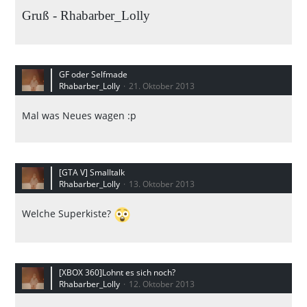
Gruß - Rhabarber_Lolly
GF oder Selfmade
Rhabarber_Lolly
21. Oktober 2013
Mal was Neues wagen :p
[GTA V] Smalltalk
Rhabarber_Lolly
13. Oktober 2013
Welche Superkiste?
[XBOX 360]Lohnt es sich noch?
Rhabarber_Lolly
12. Oktober 2013