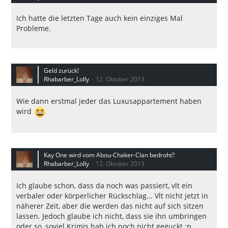
Ich hatte die letzten Tage auch kein einziges Mal
Probleme.
Geld zurück!
Rhabarber_Lolly
12. Oktober 2013
Wie dann erstmal jeder das Luxusappartement haben
wird
Kay One wird vom Abou-Chaker-Clan bedroht?
Rhabarber_Lolly
12. Oktober 2013
Ich glaube schon, dass da noch was passiert, vlt ein
verbaler oder körperlicher Rückschlag... Vlt nicht jetzt in
näherer Zeit, aber die werden das nicht auf sich sitzen
lassen. Jedoch glaube ich nicht, dass sie ihn umbringen
oder so, soviel Krimis hab ich noch nicht geguckt :p