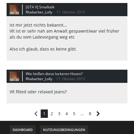
[GTA V] Smalltalk
Rhabarber_Lolly
11. Oktober 2013
Ist mir jetzt nichts bekannt...
Vlt ist er sehr nah am Anwalt gespawnt/war viel früher
als du vom Ladevorgang weg etc
Also ich glaub, dass es keine gibt.
Wie heißen diese lockeren Hosen?
Rhabarber_Lolly
11. Oktober 2013
Vlt fitted oder relaxed Jeans?
1
2
3
4
5
…
8
DASHBOARD
NUTZUNGSBEDINGUNGEN