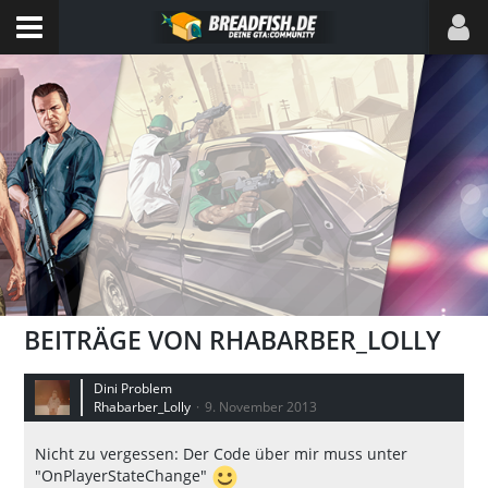
BEITRÄGE VON RHABARBER_LOLLY
Dini Problem
Rhabarber_Lolly
9. November 2013
Nicht zu vergessen: Der Code über mir muss unter
"OnPlayerStateChange"