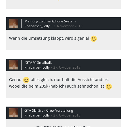
Meinung zu Smartphone System
Rhabarber_Lolly
2. November 2013
Wenn die Umsetzung klappt, wird's genial
[GTA V] Smalltalk
Rhabarber_Lolly
27. Oktober 2013
Genau
alles gleich, nur halt die Aussicht anders,
wobei die beim 205k (hab ich) auch sehr schön ist
GTA Skill3rs - Crew Vorstellung
Rhabarber_Lolly
27. Oktober 2013