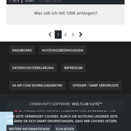
Ezuri.
10. April 2016
Was soll ich mit 100€ anfangen?
1
2
3
DASHBOARD
NUTZUNGSBEDINGUNGEN
DATENSCHUTZERKLÄRUNG
IMPRESSUM
SA-MP.COM DOWNLOADARCHIV
OPENMP / SAMP SERVERLISTE
COMMUNITY-SOFTWARE:
WOLTLAB SUITE™
COMMUNITY-DESIGN:
LUMATICS
VON
SGTKANEKI | SK-
DIESE SEITE VERWENDET COOKIES. DURCH DIE NUTZUNG UNSERER SEITE
DESIGNZ.DE
ERKLÄREN SIE SICH DAMIT EINVERSTANDEN, DASS WIR COOKIES SETZEN.
WEITERE INFORMATIONEN
SCHLIESSEN