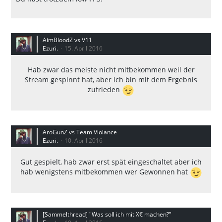
AimBloodZ vs V11
Ezuri.
15. April 2016
Hab zwar das meiste nicht mitbekommen weil der
Stream gespinnt hat, aber ich bin mit dem Ergebnis
zufrieden
AroGunZ vs Team Violance
Ezuri.
10. April 2016
Gut gespielt, hab zwar erst spät eingeschaltet aber ich
hab wenigstens mitbekommen wer Gewonnen hat
[Sammelthread] "Was soll ich mit X€ machen?"