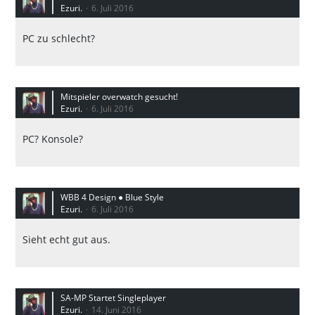
Ezuri.
6. Juli 2016
PC zu schlecht?
Mitspieler overwatch gesucht!
Ezuri.
6. Juli 2016
PC? Konsole?
WBB 4 Design ● Blue Style
Ezuri.
6. Juli 2016
Sieht echt gut aus.
SA-MP Startet Singleplayer
Ezuri.
14. Juni 2016