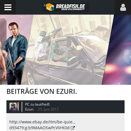
BEITRÄGE VON EZURI.
PC zu laut/heiß
Ezuri.
25. Juni 2017
http://www.ebay.de/itm/be-quie…
d93479:g:b9MAAOSwPcVVrK0d