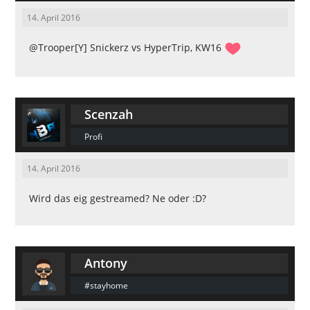
14. April 2016
@Trooper[Y]
Snickerz vs HyperTrip, KW16
Scenzah
Profi
14. April 2016
Wird das eig gestreamed? Ne oder :D?
Antony
#stayhome