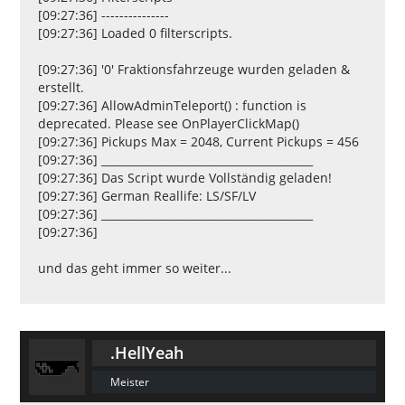
[09:27:36] ---------------
[09:27:36] Loaded 0 filterscripts.
[09:27:36] '0' Fraktionsfahrzeuge wurden geladen &
erstellt.
[09:27:36] AllowAdminTeleport() : function is
deprecated. Please see OnPlayerClickMap()
[09:27:36] Pickups Max = 2048, Current Pickups = 456
[09:27:36] _______________________________________
[09:27:36] Das Script wurde Vollständig geladen!
[09:27:36] German Reallife: LS/SF/LV
[09:27:36] _______________________________________
[09:27:36]
und das geht immer so weiter...
.HellYeah
Meister