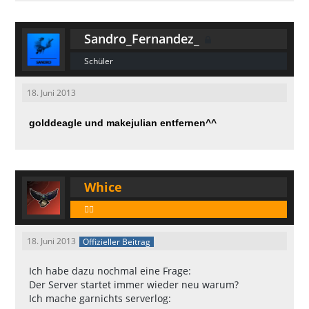
Sandro_Fernandez_
Schüler
18. Juni 2013
golddeagle und makejulian entfernen^^
Whice
🕵️‍♂️
18. Juni 2013
Offizieller Beitrag
Ich habe dazu nochmal eine Frage:
Der Server startet immer wieder neu warum?
Ich mache garnichts serverlog: