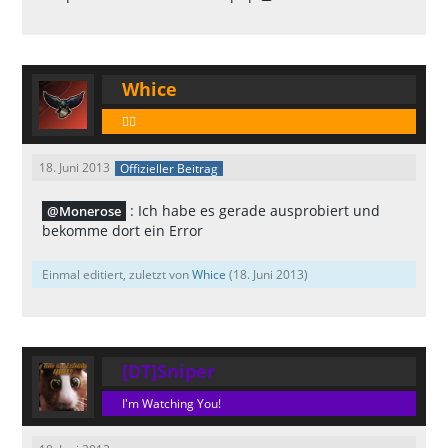
Whice
🕵️‍♂️
18. Juni 2013
Offizieller Beitrag
: Ich habe es gerade ausprobiert und
Monerose
bekomme dort ein Error
Einmal editiert, zuletzt von
Whice
(
18. Juni 2013
)
[DT]Sniper
I'm Watching You!