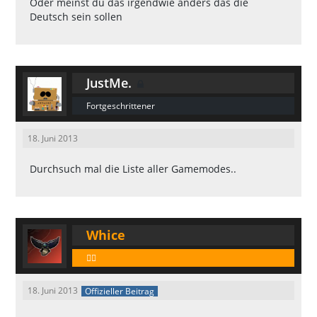
Oder meinst du das irgendwie anders das die
Deutsch sein sollen
JustMe.
Fortgeschrittener
18. Juni 2013
Durchsuch mal die Liste aller Gamemodes..
Whice
🕵️‍♂️
18. Juni 2013
Offizieller Beitrag