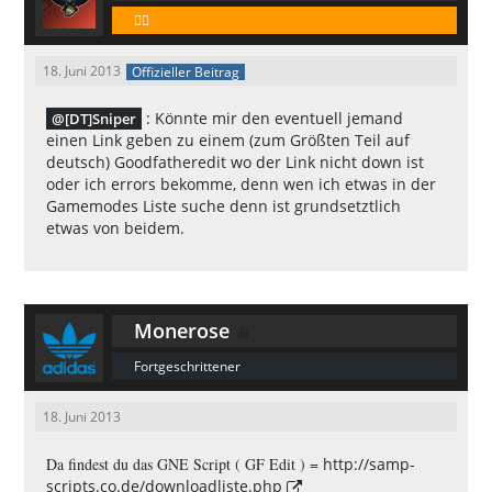
🕵️‍♂️
18. Juni 2013
Offizieller Beitrag
: Könnte mir den eventuell jemand
[DT]Sniper
einen Link geben zu einem (zum Größten Teil auf
deutsch) Goodfatheredit wo der Link nicht down ist
oder ich errors bekomme, denn wen ich etwas in der
Gamemodes Liste suche denn ist grundsetztlich
etwas von beidem.
Monerose
Fortgeschrittener
18. Juni 2013
Da findest du das GNE Script ( GF Edit ) =
http://samp-
scripts.co.de/downloadliste.php