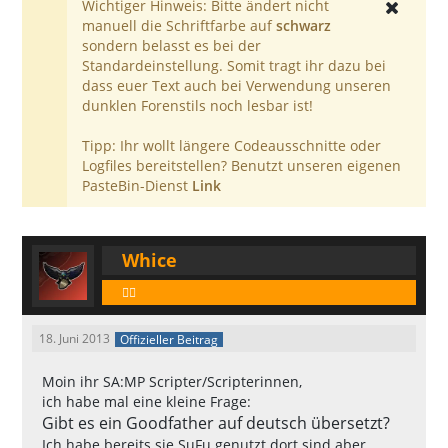
Wichtiger Hinweis: Bitte ändert nicht
manuell die Schriftfarbe auf
schwarz
sondern belasst es bei der
Standardeinstellung. Somit tragt ihr dazu bei
dass euer Text auch bei Verwendung unseren
dunklen Forenstils noch lesbar ist!
Tipp: Ihr wollt längere Codeausschnitte oder
Logfiles bereitstellen? Benutzt unseren eigenen
PasteBin-Dienst
Link
Whice
🕵️‍♂️
18. Juni 2013
Offizieller Beitrag
Moin ihr SA:MP Scripter/Scripterinnen,
ich habe mal eine kleine Frage:
Gibt es ein Goodfather auf deutsch übersetzt?
Ich habe bereits sie SuFu genutzt dort sind aber