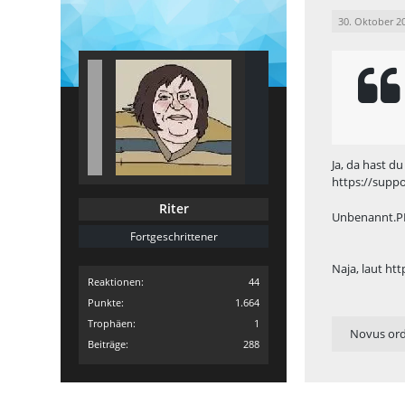
30. Oktober 2
Ja, da hast d
https://supp
Riter
Unbenannt.
Fortgeschrittener
Naja, laut
htt
Reaktionen
44
Punkte
1.664
Trophäen
1
Novus or
Beiträge
288