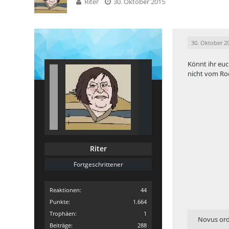
Riter
30. Oktober 2015
30. Oktober 2
Könnt ihr euc
nicht vom Roc
Riter
Fortgeschrittener
Reaktionen
44
Punkte
1.664
Trophäen
1
Novus or
Beiträge
288