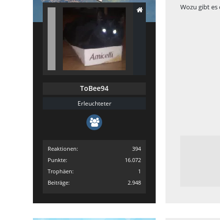
Wozu gibt es 
ToBee94
Erleuchteter
Reaktionen
394
Punkte
16.072
Trophäen
1
Beiträge
2.948