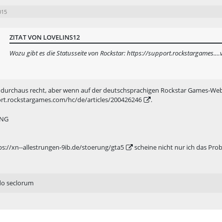
015
ZITAT VON LOVELINS12
Wozu gibt es die Statusseite von Rockstar:
https://support.rockstargames.…v
u durchaus recht, aber wenn auf der deutschsprachigen Rockstar Games-Webse
ort.rockstargames.com/hc/de/articles/200426246
.
PNG
ps://xn--allestrungen-9ib.de/stoerung/gta5
scheine nicht nur ich das Pro
do seclorum