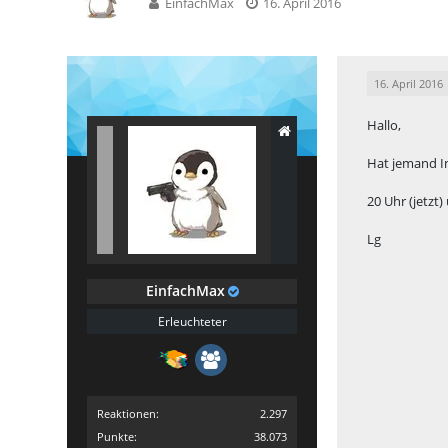
EinfachMax
16. April 2016
16. April 2016
Hallo,
Hat jemand I
20 Uhr (jetzt
Lg
EinfachMax
Erleuchteter
Reaktionen
2.297
Punkte
38.073