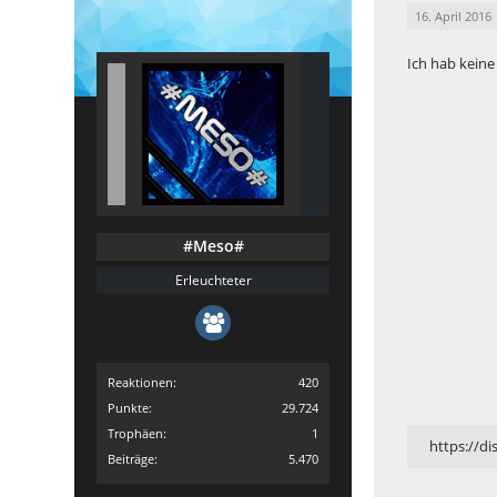
16. April 2016
Ich hab kei
#Meso#
Erleuchteter
Reaktionen
420
Punkte
29.724
Trophäen
1
https://d
Beiträge
5.470