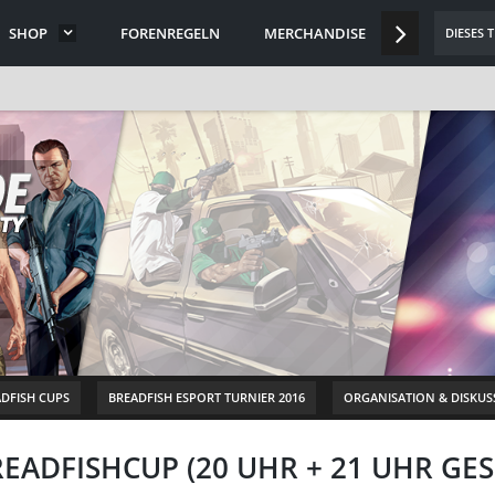
SHOP
FORENREGELN
MERCHANDISE
DISCORD
DIESES 
DFISH CUPS
BREADFISH ESPORT TURNIER 2016
ORGANISATION & DISKUS
ADFISHCUP (20 UHR + 21 UHR GE