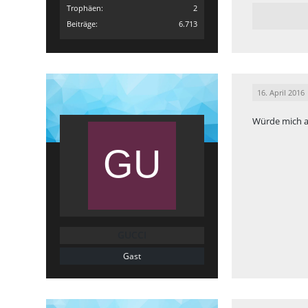
Trophäen
2
Beiträge
6.713
16. April 2016
Würde mich an
GUCCI
Gast