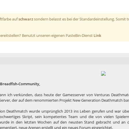
iftfarbe auf
schwarz
sondern belasst es bei der Standardeinstellung. Somit t
 bereitstellen? Benutzt unseren eigenen PasteBin-Dienst
Link
 Breadfish-Community,
ann ich verkünden, dass heute der Gamesserver von Venturas Deathmatch
erver, der auf dem renommierten Projekt New Generation Deathmatch bas
on Deathmatch wurde ursprünglich 2013 ins Leben gerufen und war über 
ochwertiges Skript, sein kompetentes Team und die von vielen Spiele
rde in den letzten Wochen auf den neusten Stand gebracht und an 
ementiert, neue Arenen erstellt und ein neues Forum eingerichtet.