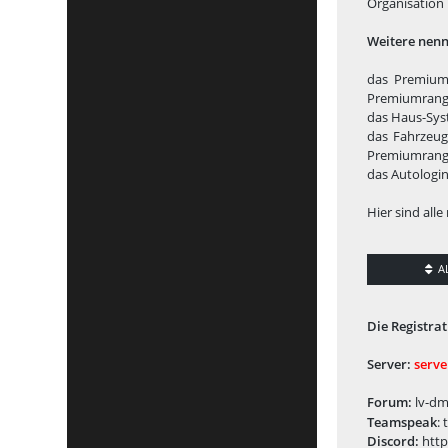
Organisation 
Weitere nenn
das Premium
Premiumrang e
das Haus-Syst
das Fahrzeug
Premiumrang s
das Autologin
Hier sind all
A
Die Registra
Server:
serve
Forum:
lv-dm
Teamspeak
:
Discord:
http