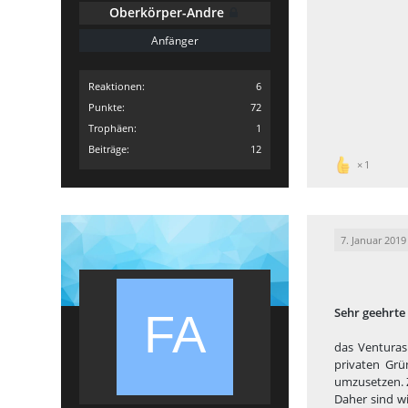
Oberkörper-Andre
Anfänger
Reaktionen
6
Punkte
72
Trophäen
1
Beiträge
12
1
7. Januar 2019
Sehr geehrte
das Venturas
privaten Grü
umzusetzen. Z
Daher sind w