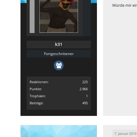
Würde mir ei
k31
Fortgeschrittener
Reaktionen
225
Punkte
2.966
Trophäen
1
Beiträge
495
7. Januar 2019