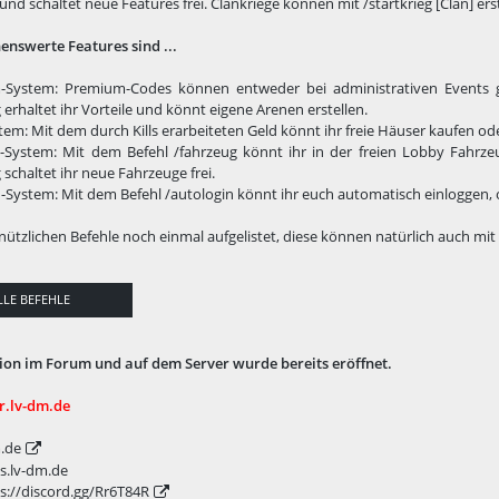
und schaltet neue Features frei. Clankriege können mit /startkrieg [Clan] ers
enswerte Features sind ...
-System: Premium-Codes können entweder bei administrativen Events
rhaltet ihr Vorteile und könnt eigene Arenen erstellen.
em: Mit dem durch Kills erarbeiteten Geld könnt ihr freie Häuser kaufen od
-System: Mit dem Befehl /fahrzeug könnt ihr in der freien Lobby Fahrz
chaltet ihr neue Fahrzeuge frei.
-System: Mit dem Befehl /autologin könnt ihr euch automatisch einloggen,
e nützlichen Befehle noch einmal aufgelistet, diese können natürlich auch mi
LLE BEFEHLE
tion im Forum und auf dem Server wurde bereits eröffnet.
r.lv-dm.de
.de
 ts.lv-dm.de
s://discord.gg/Rr6T84R