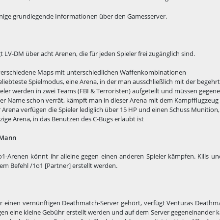
inige grundlegende Informationen über den Gamesserver.
t LV-DM über acht Arenen, die für jeden Spieler frei zugänglich sind.
 verschiedene Maps mit unterschiedlichen Waffenkombinationen
eliebteste Spielmodus, eine Arena, in der man ausschließlich mit der begehr
eler werden in zwei Teams (FBI & Terroristen) aufgeteilt und müssen gege
 der Name schon verrät, kämpft man in dieser Arena mit dem Kampfflugzeug
r Arena verfügen die Spieler lediglich über 15 HP und einen Schuss Munition, 
nzige Arena, in das Benutzen des C-Bugs erlaubt ist
 Mann
o1-Arenen könnt ihr alleine gegen einen anderen Spieler kämpfen. Kills u
m Befehl /1o1 [Partner] erstellt werden.
für einen vernünftigen Deathmatch-Server gehört, verfügt Venturas Deathm
en eine kleine Gebühr erstellt werden und auf dem Server gegeneinander k