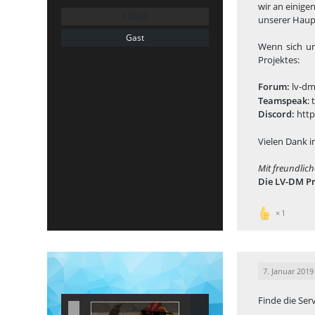
wir an einig
Fabio
unserer Haup
Gast
Wenn sich unt
Projektes:
Forum:
lv-dm
Teamspeak
:
Discord:
http
Vielen Dank i
Mit freundlic
Die LV-DM Pr
1
7. Januar 2019
Finde die Se