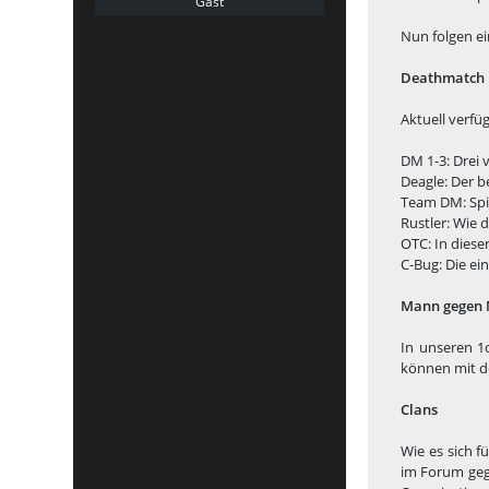
Gast
Nun folgen e
Deathmatch
Aktuell verfüg
DM 1-3: Drei
Deagle: Der b
Team DM: Spi
Rustler: Wie
OTC: In diese
C-Bug: Die ei
Mann gegen
In unseren 1
können mit de
Clans
Wie es sich 
im Forum geg