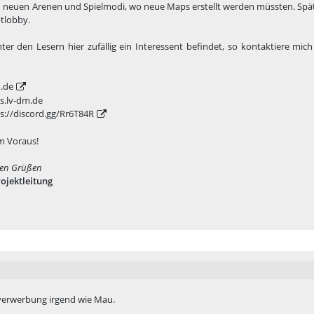
en neuen Arenen und Spielmodi, wo neue Maps erstellt werden müssten. Spä
tlobby.
er den Lesern hier zufällig ein Interessent befindet, so kontaktiere mic
.de
 ts.lv-dm.de
s://discord.gg/Rr6T84R
m Voraus!
hen Grüßen
ojektleitung
rverwerbung irgend wie Mau.