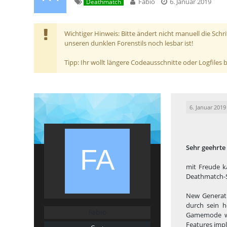
Fabio
6. Januar 2019
Deathmatch
Wichtiger Hinweis: Bitte ändert nicht manuell die Schr
unseren dunklen Forenstils noch lesbar ist!
Tipp: Ihr wollt längere Codeausschnitte oder Logfiles
6. Januar 2019
Sehr geehrte
mit Freude k
Deathmatch-S
New Generati
durch sein h
Fabio
Gamemode wu
Features impl