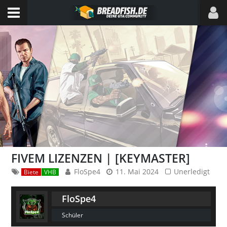
FIVEM LIZENZEN | [KEYMASTER]
FloSpe4
11. Mai 2024
Unerledigt
Biete
VHB
FloSpe4
Schüler