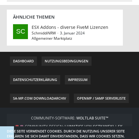
ÄHNLICHE THEMEN
ESX Addons - diverse FiveM Lizenzen
SchmiddiNRW
3. Januar 2024
Allgemeiner Marktplatz
DASHBOARD
NUTZUNGSBEDINGUNGEN
DATENSCHUTZERKLÄRUNG
IMPRESSUM
SA-MP.COM DOWNLOADARCHIV
OPENMP / SAMP SERVERLISTE
COMMUNITY-SOFTWARE:
WOLTLAB SUITE™
COMMUNITY-DESIGN:
LUMATICS
VON
SGTKANEKI | SK-
DIESE SEITE VERWENDET COOKIES. DURCH DIE NUTZUNG UNSERER SEITE
DESIGNZ.DE
ERKLÄREN SIE SICH DAMIT EINVERSTANDEN, DASS WIR COOKIES SETZEN.