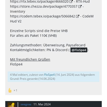
https://rtx.tebex.io/package/4666020
- RTX-Hud
https://store.chezza.dev/package/4770357
-
Inventory
https://codem.tebex.io/package/5066842
- CodeM
Hud V2
Einzelne Scripts sind die Preise VHB
Für alles als Paket 110€ (VHB)
Zahlungsmethoden: Überweisung, Paysafecard
Kontaktmöglichkeiten: PN & Discord (
)
FloSpe4
Mit freundlichen Grüßen
FloSpe4
4 Mal editiert, zuletzt von
FloSpe4
(
14. Juni 2024
) aus folgendem
Grund: Preis gesenkt (14.06.2024)
1
seegras
11. Mai 2024