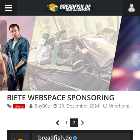
BIETE WEBSPACE SPONSORING
BayB0y
29. Dezember 2024
Unerledigt
Biete
1
2
breadfish.de