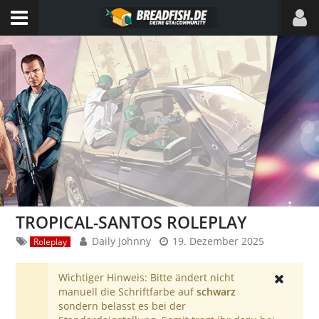
TROPICAL-SANTOS ROLEPLAY
Daily Johnny
19. Dezember 2025
Roleplay
Wichtiger Hinweis: Bitte ändert nicht
manuell die Schriftfarbe auf
schwarz
sondern belasst es bei der