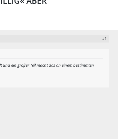
ILLIG« ABER
#1
llt und ein großer Teil macht das an einem bestimmten