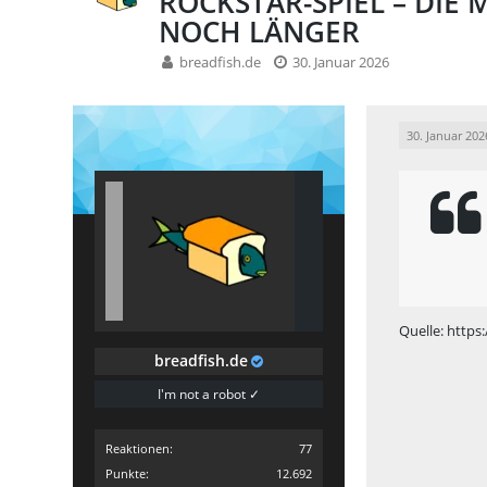
ROCKSTAR-SPIEL – DIE
NOCH LÄNGER
breadfish.de
30. Januar 2026
30. Januar 202
Quelle:
https
breadfish.de
I'm not a robot ✓
Reaktionen
77
Punkte
12.692