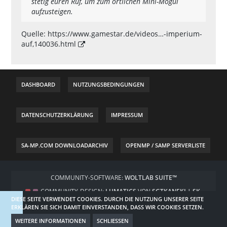
stetig euren Ruf, um zum örtlichen Mini-Mogul
aufzusteigen.
Quelle:
https://www.gamestar.de/videos…-imperium-
auf,140036.html
DASHBOARD
NUTZUNGSBEDINGUNGEN
DATENSCHUTZERKLÄRUNG
IMPRESSUM
SA-MP.COM DOWNLOADARCHIV
OPENMP / SAMP SERVERLISTE
COMMUNITY-SOFTWARE:
WOLTLAB SUITE™
COMMUNITY-DESIGN:
LUMATICS
VON
SGTKANEKI | SK-
DIESE SEITE VERWENDET COOKIES. DURCH DIE NUTZUNG UNSERER SEITE
DESIGNZ.DE
ERKLÄREN SIE SICH DAMIT EINVERSTANDEN, DASS WIR COOKIES SETZEN.
WEITERE INFORMATIONEN
SCHLIESSEN