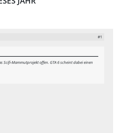
ESES JAHR
#1
 das Scifi-Mammutprojekt offen. GTA 6 scheint dabei einen