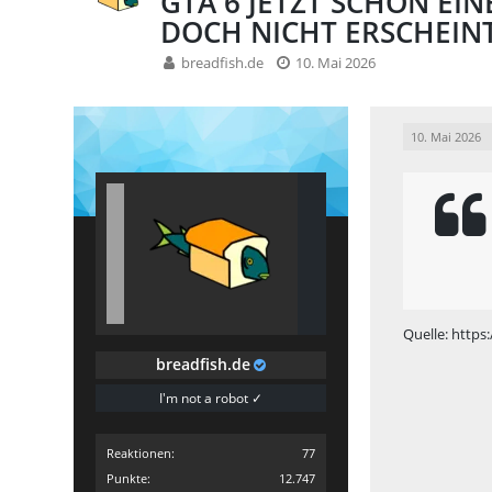
GTA 6 JETZT SCHON EIN
DOCH NICHT ERSCHEIN
breadfish.de
10. Mai 2026
10. Mai 2026
Quelle:
https
breadfish.de
I'm not a robot ✓
Reaktionen
77
Punkte
12.747