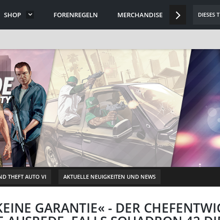
SHOP
FORENREGELN
MERCHANDISE
DISCORD
DIESES 
D THEFT AUTO VI
AKTUELLE NEUIGKEITEN UND NEWS
»KEINE GARANTIE« - DER CHEFENTW