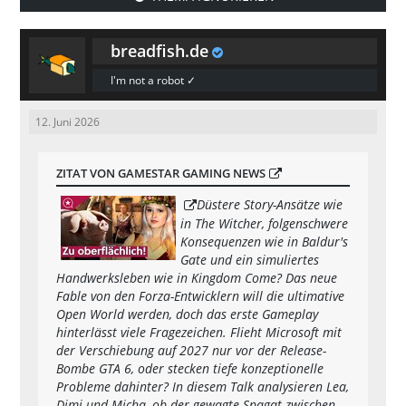
breadfish.de
I'm not a robot ✓
12. Juni 2026
ZITAT VON GAMESTAR GAMING NEWS
Düstere Story-Ansätze wie
in The Witcher, folgenschwere
Konsequenzen wie in Baldur's
Gate und ein simuliertes
Handwerksleben wie in Kingdom Come? Das neue
Fable von den Forza-Entwicklern will die ultimative
Open World werden, doch das erste Gameplay
hinterlässt viele Fragezeichen. Flieht Microsoft mit
der Verschiebung auf 2027 nur vor der Release-
Bombe GTA 6, oder stecken tiefe konzeptionelle
Probleme dahinter? In diesem Talk analysieren Lea,
Dimi und Micha, ob der gewagte Spagat zwischen