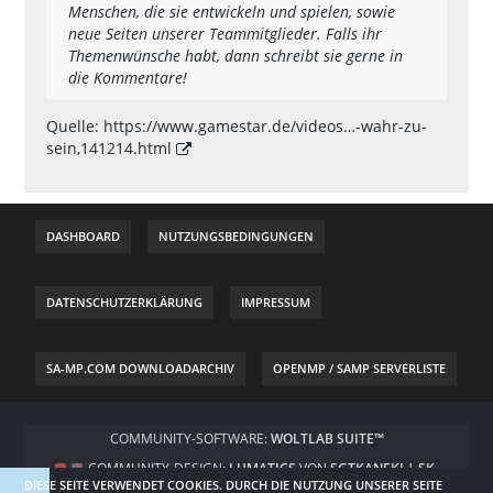
Menschen, die sie entwickeln und spielen, sowie
neue Seiten unserer Teammitglieder. Falls ihr
Themenwünsche habt, dann schreibt sie gerne in
die Kommentare!
Quelle:
https://www.gamestar.de/videos…-wahr-zu-
sein,141214.html
DASHBOARD
NUTZUNGSBEDINGUNGEN
DATENSCHUTZERKLÄRUNG
IMPRESSUM
SA-MP.COM DOWNLOADARCHIV
OPENMP / SAMP SERVERLISTE
COMMUNITY-SOFTWARE:
WOLTLAB SUITE™
COMMUNITY-DESIGN:
LUMATICS
VON
SGTKANEKI | SK-
DIESE SEITE VERWENDET COOKIES. DURCH DIE NUTZUNG UNSERER SEITE
DESIGNZ.DE