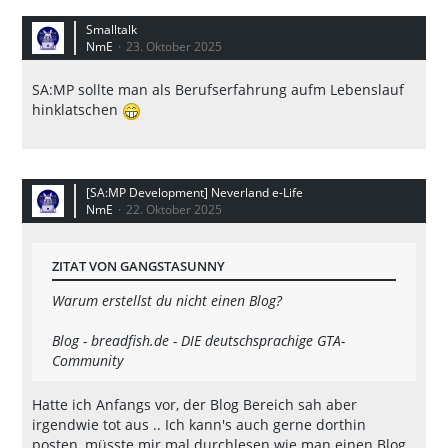
Smalltalk
NmE
23. Oktober 2025
SA:MP sollte man als Berufserfahrung aufm Lebenslauf
hinklatschen
[SA:MP Development] Neverland e-Life
NmE
22. Oktober 2025
ZITAT VON GANGSTASUNNY
Warum erstellst du nicht einen Blog?
Blog - breadfish.de - DIE deutschsprachige GTA-
Community
Hatte ich Anfangs vor, der Blog Bereich sah aber
irgendwie tot aus .. Ich kann's auch gerne dorthin
posten, müsste mir mal durchlesen wie man einen Blog