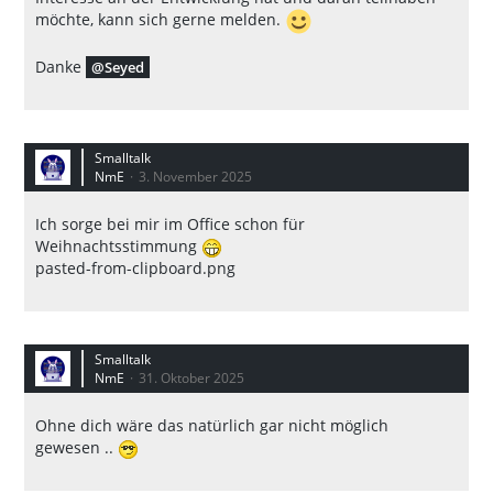
möchte, kann sich gerne melden.
Danke
Seyed
Smalltalk
NmE
3. November 2025
Ich sorge bei mir im Office schon für
Weihnachtsstimmung
pasted-from-clipboard.png
Smalltalk
NmE
31. Oktober 2025
Ohne dich wäre das natürlich gar nicht möglich
gewesen ..