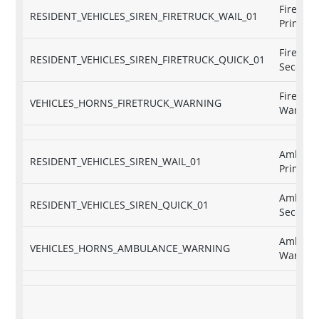
Firetruk
RESIDENT_VEHICLES_SIREN_FIRETRUCK_WAIL_01
Primary
Firetruk
RESIDENT_VEHICLES_SIREN_FIRETRUCK_QUICK_01
Seconda
Firetruc
VEHICLES_HORNS_FIRETRUCK_WARNING
Warnin
Ambula
RESIDENT_VEHICLES_SIREN_WAIL_01
Primary
Ambula
RESIDENT_VEHICLES_SIREN_QUICK_01
Seconda
Ambula
VEHICLES_HORNS_AMBULANCE_WARNING
Warnin