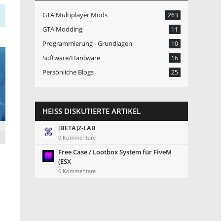
GTA Multiplayer Mods
263
GTA Modding
11
Programmierung - Grundlagen
10
Software/Hardware
16
Persönliche Blogs
25
HEISS DISKUTIERTE ARTIKEL
[BETA]Z-LAB
0 Kommentare
Free Case / Lootbox System für FiveM
(ESX
0 Kommentare