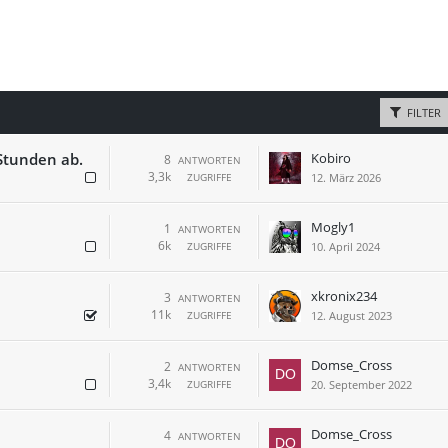
FILTER
Stunden ab.
Kobiro
8
ANTWORTEN
3,3k
ZUGRIFFE
12. März 2026
Mogly1
1
ANTWORTEN
6k
ZUGRIFFE
10. April 2024
xkronix234
3
ANTWORTEN
11k
ZUGRIFFE
12. August 2023
Domse_Cross
2
ANTWORTEN
3,4k
ZUGRIFFE
20. September 2022
Domse_Cross
4
ANTWORTEN