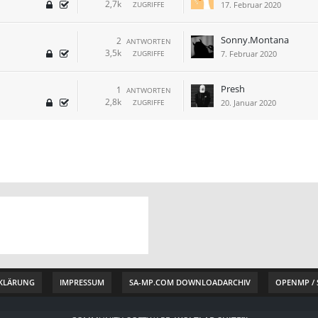
2,7k
ZUGRIFFE
17. Februar 2020
Sonny.Montana
2
ANTWORTEN
3,5k
ZUGRIFFE
7. Februar 2020
Presh
1
ANTWORTEN
2,8k
ZUGRIFFE
20. Januar 2020
KLÄRUNG
IMPRESSUM
SA-MP.COM DOWNLOADARCHIV
OPENMP / 