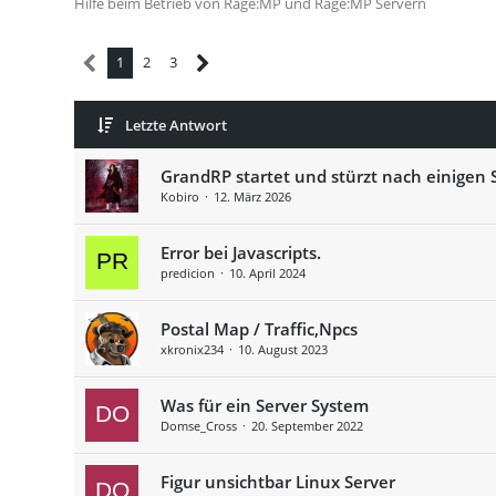
Hilfe beim Betrieb von Rage:MP und Rage:MP Servern
1
2
3
Letzte Antwort
GrandRP startet und stürzt nach einigen 
Kobiro
12. März 2026
Error bei Javascripts.
predicion
10. April 2024
Postal Map / Traffic,Npcs
xkronix234
10. August 2023
Was für ein Server System
Domse_Cross
20. September 2022
Figur unsichtbar Linux Server