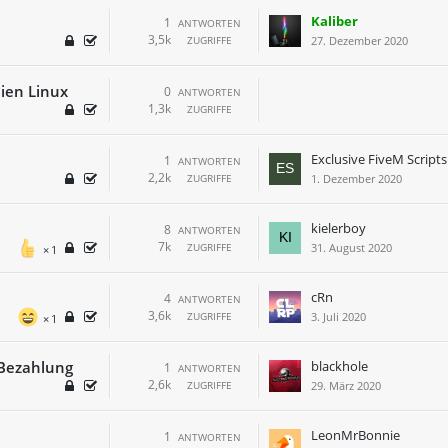
Kaliber
1
ANTWORTEN
3,5k
ZUGRIFFE
27. Dezember 2020
eien Linux
0
ANTWORTEN
1,3k
ZUGRIFFE
Exclusive FiveM Scripts
1
ANTWORTEN
2,2k
ZUGRIFFE
1. Dezember 2020
kielerboy
8
ANTWORTEN
7k
ZUGRIFFE
31. August 2020
1
cRn
4
ANTWORTEN
3,6k
ZUGRIFFE
3. Juli 2020
1
 Bezahlung
blackhole
1
ANTWORTEN
2,6k
ZUGRIFFE
29. März 2020
LeonMrBonnie
1
ANTWORTEN