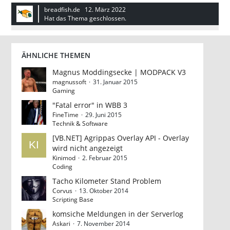
breadfish.de
12. März 2022
Hat das Thema geschlossen.
ÄHNLICHE THEMEN
Magnus Moddingsecke | MODPACK V3
magnussoft
31. Januar 2015
Gaming
"Fatal error" in WBB 3
FineTime
29. Juni 2015
Technik & Software
[VB.NET] Agrippas Overlay API - Overlay
wird nicht angezeigt
Kinimod
2. Februar 2015
Coding
Tacho Kilometer Stand Problem
Corvus
13. Oktober 2014
Scripting Base
komsiche Meldungen in der Serverlog
Askari
7. November 2014