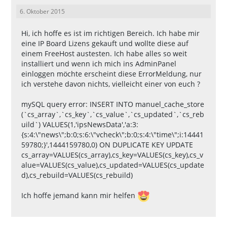
6. Oktober 2015
Hi, ich hoffe es ist im richtigen Bereich. Ich habe mir
eine IP Board Lizens gekauft und wollte diese auf
einem FreeHost austesten. Ich habe alles so weit
installiert und wenn ich mich ins AdminPanel
einloggen möchte erscheint diese ErrorMeldung, nur
ich verstehe davon nichts, vielleicht einer von euch ?
mySQL query error: INSERT INTO manuel_cache_store
(`cs_array`,`cs_key`,`cs_value`,`cs_updated`,`cs_reb
uild`) VALUES(1,'ipsNewsData','a:3:
{s:4:\"news\";b:0;s:6:\"vcheck\";b:0;s:4:\"time\";i:14441
59780;}',1444159780,0) ON DUPLICATE KEY UPDATE
cs_array=VALUES(cs_array),cs_key=VALUES(cs_key),cs_v
alue=VALUES(cs_value),cs_updated=VALUES(cs_update
d),cs_rebuild=VALUES(cs_rebuild)
Ich hoffe jemand kann mir helfen