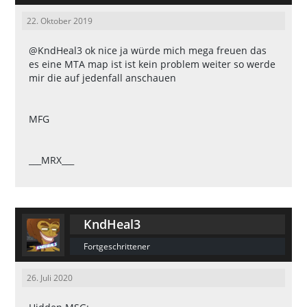
22. Oktober 2019
@KndHeal3
ok nice ja würde mich mega freuen das
es eine MTA map ist ist kein problem weiter so werde
mir die auf jedenfall anschauen
MFG
___MRX___
KndHeal3
Fortgeschrittener
26. Juli 2020