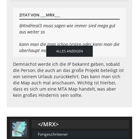
ZITAT VON ___MRX___
@KndHeal3
muss sagen wie immer sied mega gut
aus weiter so
kann man die map schon testen oder kann man die
überhaupt mal testen
ALLES ANZEIGEN
Demnächst werde ich die IP bekannt geben, sobald
MFG
die Person, die auch an das große Projekt beteiligt ist
von seinem Urlaub zurückkehrt. Das kann man sich
___MRX___
die Map auch mal anschauen. Wichtig ist hierbei,
dass es sich um eine MTA Map handelt, was aber
kein großes Hindernis sein sollte.
</MRX>
Fortgeschrittener