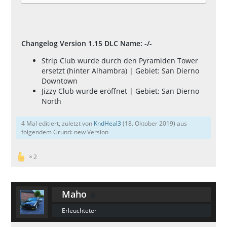
Changelog Version 1.15 DLC Name: -/-
Strip Club wurde durch den Pyramiden Tower
ersetzt (hinter Alhambra) | Gebiet: San Dierno
Downtown
Jizzy Club wurde eröffnet | Gebiet: San Dierno
North
4 Mal editiert, zuletzt von
KndHeal3
(
18. Oktober 2019
) aus
folgendem Grund: new Version
2
Maho
Erleuchteter