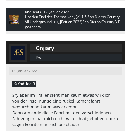
KndHeal3
12. Januar 2022
Hat den Titel des Themas von „[v1.1.5]San Dierno Country
VII Underground“ zu „[Edition 2022]San Dierno Country VII“
geändert.
Onjiary
Profi
13. Januar 2022
KndHeal3
Sry aber im Trailer sieht man kaum etwas wirklich
von der Insel nur so eine ruckel Kamerafahrt
wodurch man kaum was erkennt.
Dann am ende diese Fahrt mit den verschiedenen
Fahrzeugen hat mich nicht wirklich abgehoben um zu
sagen könnte man sich anschauen