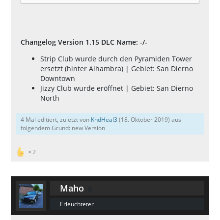
Changelog Version 1.15 DLC Name: -/-
Strip Club wurde durch den Pyramiden Tower
ersetzt (hinter Alhambra) | Gebiet: San Dierno
Downtown
Jizzy Club wurde eröffnet | Gebiet: San Dierno
North
4 Mal editiert, zuletzt von
KndHeal3
(
18. Oktober 2019
) aus
folgendem Grund: new Version
2
Maho
Erleuchteter