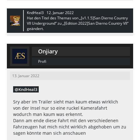
KndHeal3
12. Januar 2022
Hat den Titel des Themas von „[v1.1.5]San Dierno Country
VII Underground“ zu „[Edition 2022]San Dierno Country VII“
geändert.
Onjiary
Profi
13. Januar 2022
KndHeal3
Sry aber im Trailer sieht man kaum etwas wirklich
von der Insel nur so eine ruckel Kamerafahrt
wodurch man kaum was erkennt.
Dann am ende diese Fahrt mit den verschiedenen
Fahrzeugen hat mich nicht wirklich abgehoben um zu
sagen könnte man sich anschauen