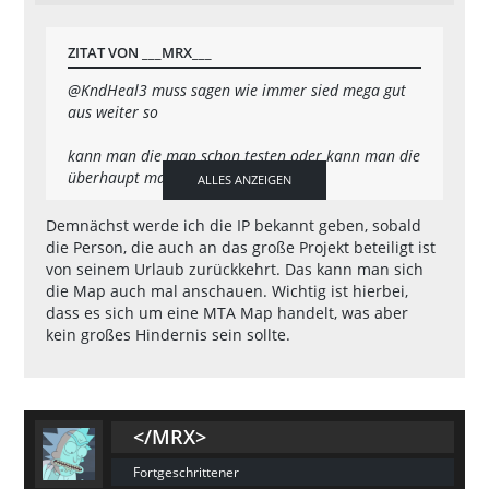
ZITAT VON ___MRX___
@KndHeal3
muss sagen wie immer sied mega gut
aus weiter so
kann man die map schon testen oder kann man die
überhaupt mal testen
ALLES ANZEIGEN
Demnächst werde ich die IP bekannt geben, sobald
MFG
die Person, die auch an das große Projekt beteiligt ist
von seinem Urlaub zurückkehrt. Das kann man sich
___MRX___
die Map auch mal anschauen. Wichtig ist hierbei,
dass es sich um eine MTA Map handelt, was aber
kein großes Hindernis sein sollte.
</MRX>
Fortgeschrittener