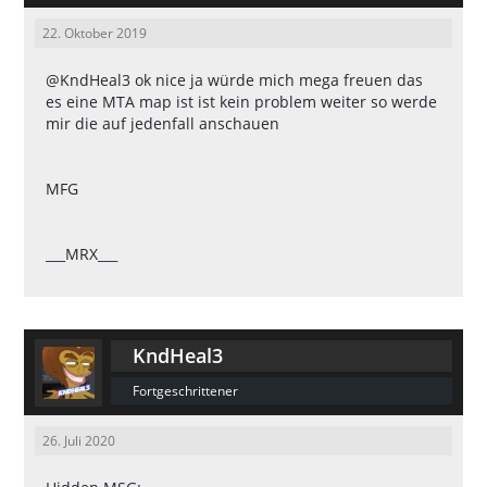
22. Oktober 2019
@KndHeal3
ok nice ja würde mich mega freuen das
es eine MTA map ist ist kein problem weiter so werde
mir die auf jedenfall anschauen
MFG
___MRX___
KndHeal3
Fortgeschrittener
26. Juli 2020