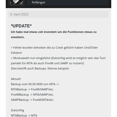
echo
 Wait...
Anfänger
set
/p
Server
=
<
"%cd%\Configs\Serve
r.txt"
6. April 2022
timeout
3
/nobreak
 >nul
*UPDATE*
set
/p
FirstRun
=
<
"%cd%\Configs\fir
strun.txt"
Ich habe mal etwas zeit investiert um die Funktionen etwas zu
set
/a
FirstRun
=
%FirstRun%
erweitern.
if
"%FirstRun%"
EQU
"0"
(
set
/p
GetMode
=
<
"%cd%\Configs
+ Fehler wurden behoben die zu Crash geführt haben Und/Oder
\SetMode.txt"
Fehlern!
timeout
4
/nobreak
 >nul
+ Moduswahl nun eingeführt (Zukünftig wird es möglich sein das Tool
echo
 Startet....
parralel für MTA als auch FiveM und SAMP zu nutzen!)
timeout
2
/nobreak
 >nul
Dies betrifft auch Backups. Kleines beispiel:
set
/p
Server
=
<
"%cd%\Configs\S
erver.txt"
Aktuell:
goto
 AutoBackup
Backup vom XX.XX.XXXX von MTA ->
)
else
(
MTABackup -> FiveM/SAMP/etc.
timeout
3
/nobreak
 >NUL
FiveMBackup -> MTA/SAMP/etc.
cls
SAMPBackup -> FiveM/MTA/etc.
echo
 Konfiguration wird Gestar
tet....
Zukünftig
echo
.
MTABackup -> MTA