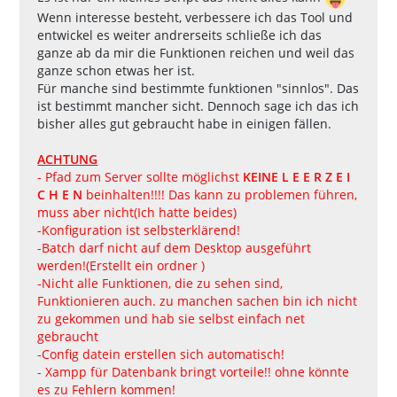
Wenn interesse besteht, verbessere ich das Tool und
entwickel es weiter andrerseits schließe ich das
ganze ab da mir die Funktionen reichen und weil das
ganze schon etwas her ist.
Für manche sind bestimmte funktionen "sinnlos". Das
ist bestimmt mancher sicht. Dennoch sage ich das ich
bisher alles gut gebraucht habe in einigen fällen.
ACHTUNG
- Pfad zum Server sollte möglichst
KEINE L E E R Z E I
C H E N
beinhalten!!!! Das kann zu problemen führen,
muss aber nicht(Ich hatte beides)
-Konfiguration ist selbsterklärend!
-Batch darf nicht auf dem Desktop ausgeführt
werden!(Erstellt ein ordner )
-Nicht alle Funktionen, die zu sehen sind,
Funktionieren auch. zu manchen sachen bin ich nicht
zu gekommen und hab sie selbst einfach net
gebraucht
-Config datein erstellen sich automatisch!
- Xampp für Datenbank bringt vorteile!! ohne könnte
es zu Fehlern kommen!