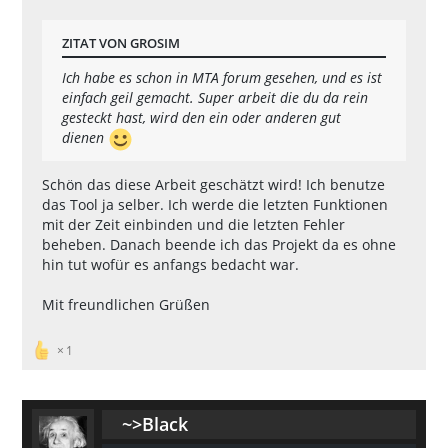
IF
NOT
EXIST
%cd%
\Configs\conf.txt
(
ZITAT VON GROSIM
echo
 Missing conf.txt! Creating Ne
w default one... 
Ich habe es schon in MTA forum gesehen, und es ist
timeout
2
/nobreak
 >nul
einfach geil gemacht. Super arbeit die du da rein
echo
0
 > 
%cd%
\Configs\conf.txt
gesteckt hast, wird den ein oder anderen gut
echo
 Done!
dienen
timeout
1
/nobreak
 >nul
)
Schön das diese Arbeit geschätzt wird! Ich benutze
das Tool ja selber. Ich werde die letzten Funktionen
echo
 Check Configfile (lastbackup.
mit der Zeit einbinden und die letzten Fehler
txt
)
beheben. Danach beende ich das Projekt da es ohne
IF
NOT
EXIST
%cd%
\Configs\lastback
hin tut wofür es anfangs bedacht war.
up.txt
(
echo
 Missing lastbackup.txt! Creat
Mit freundlichen Grüßen
ing New default one... 
timeout
2
/nobreak
 >nul
1
echo
00
.
00
.
0000
 > 
%cd%
\Configs\las
tbackup.txt
echo
 Done!
)
~>Black
timeout
1
/nobreak
 >nul