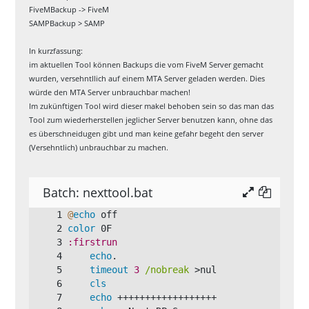
timeout
5
/nobreak
 >nul
FiveMBackup -> FiveM
goto
 FRConfig
SAMPBackup > SAMP
)
:DIRChange
In kurzfassung:
cls
im aktuellen Tool können Backups die vom FiveM Server gemacht
echo
 **Achtung**
wurden, versehntllich auf einem MTA Server geladen werden. Dies
echo
 Dieses Programm kann nicht auf de
würde den MTA Server unbrauchbar machen!
m Desktop gestartet werden!
Im zukünftigen Tool wird dieser makel behoben sein so das man das
echo
 Bitte erstelle ein ordner zb. (Se
Tool zum wiederherstellen jeglicher Server benutzen kann, ohne das
rver
)
 und verschiebe diese .BAT datei 
es überschneidugen gibt und man keine gefahr begeht den server
dort hinein!
(Versehntlich) unbrauchbar zu machen.
pause
exit
:BackupT
Batch: nexttool.bat
@
echo
 off
:ServerT
color
 0F
:firstrun
:ConfT
echo
.
timeout
3
/nobreak
 >nul
cls
:LastBT
echo
 ++++++++++++++++++