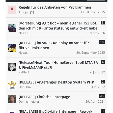
Regeln für das Anbieten von Programmen
Trooper[Y]
17. Oktober 2015
3
[Vorstellung] Agit Bot – mein eigener TS3 Bot,
den ich mit KI-Unterstützung entwickelt habe
classic.
8. März 2026
10
[RELEASE] intraRP - Roleplay Intranet für
fiktive Fraktionen
Hypax
30. September 2025
4
[Release]Next-Tool (HomeServer tool) MTA SA
& FiveM(SAMP etc?)
~>Black
9. Juli 2022
2
[RELEASE] Angefanges Desktop System PHP
Habub47
13. Juni 2022
45
[RELEASE] Einfache Enterpage
Dennismeister
29. April 2021
3
[REALEASE] BigCityLife Enterpage - Rework