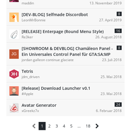
maddin
13. November 2019
8
[DEV-BLOG] Selfmade Discordbot
LeonMrBonnie
27. April 2019
16
[RELEASE] Enterpage (Round Menu Style)
Re3ker
26. August 2018
8
[SHOWROOM & DEVBLOG] Chamäleon Panel -
Ein Universales Control Panel für GTA:SA:MP
jordan galleon continue glaciate
23. Juli 2018
Tetris
jdm_driven
25. Mai 2018
[Release] Download Launcher v0.1
#Apple
23. Mai 2018
24
Avatar Generator
xGreekz7x
6. Februar 2018
1
2
3
4
5
…
18