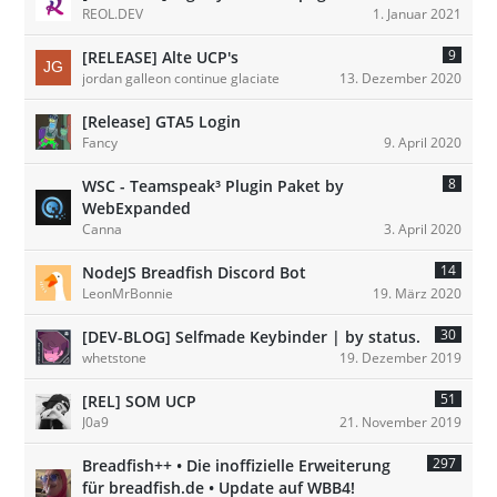
REOL.DEV
1. Januar 2021
9
[RELEASE] Alte UCP's
jordan galleon continue glaciate
13. Dezember 2020
[Release] GTA5 Login
Fancy
9. April 2020
8
WSC - Teamspeak³ Plugin Paket by
WebExpanded
Canna
3. April 2020
14
NodeJS Breadfish Discord Bot
LeonMrBonnie
19. März 2020
30
[DEV-BLOG] Selfmade Keybinder | by status.
whetstone
19. Dezember 2019
51
[REL] SOM UCP
J0a9
21. November 2019
297
Breadfish++ • Die inoffizielle Erweiterung
für breadfish.de • Update auf WBB4!