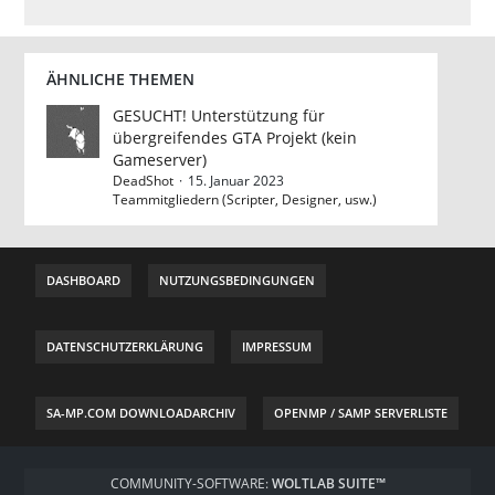
ÄHNLICHE THEMEN
GESUCHT! Unterstützung für
übergreifendes GTA Projekt (kein
Gameserver)
DeadShot
15. Januar 2023
Teammitgliedern (Scripter, Designer, usw.)
DASHBOARD
NUTZUNGSBEDINGUNGEN
DATENSCHUTZERKLÄRUNG
IMPRESSUM
SA-MP.COM DOWNLOADARCHIV
OPENMP / SAMP SERVERLISTE
COMMUNITY-SOFTWARE:
WOLTLAB SUITE™