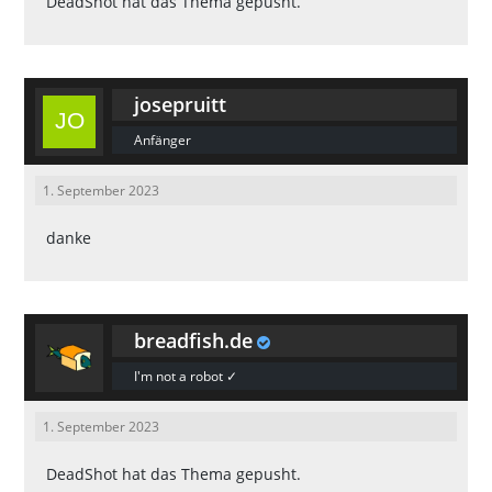
DeadShot
hat das Thema gepusht.
josepruitt
Anfänger
1. September 2023
danke
breadfish.de
I'm not a robot ✓
1. September 2023
DeadShot
hat das Thema gepusht.