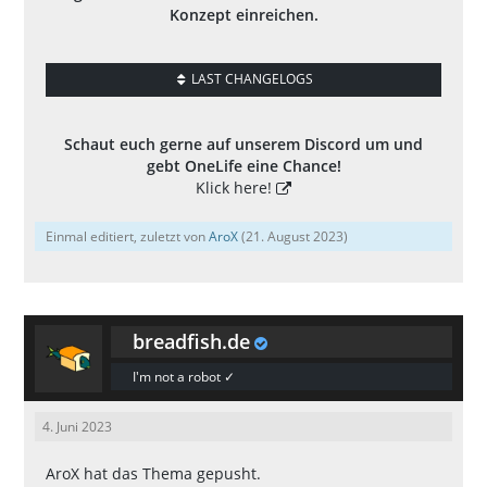
Konzept einreichen.
LAST CHANGELOGS
Schaut euch gerne auf unserem Discord um und
gebt OneLife eine Chance!
Klick here!
Einmal editiert, zuletzt von
AroX
(
21. August 2023
)
breadfish.de
I'm not a robot ✓
4. Juni 2023
AroX
hat das Thema gepusht.