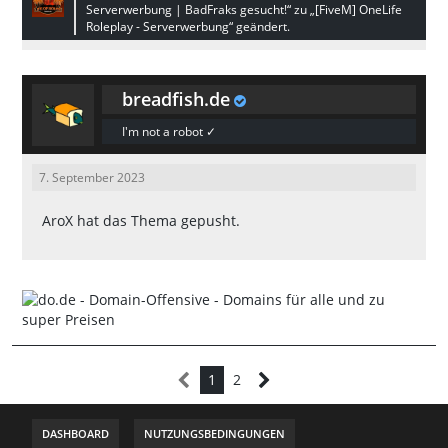
Serverwerbung | BadFraks gesucht!“ zu „[FiveM] OneLife
Roleplay - Serverwerbung“ geändert.
breadfish.de
I'm not a robot ✓
7. September 2023
AroX
hat das Thema gepusht.
1
2
DASHBOARD
NUTZUNGSBEDINGUNGEN