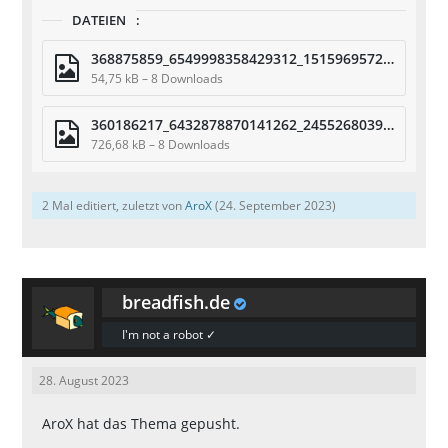
DATEIEN
368875859_6549998358429312_1515969572318642128_n.jpg
54,75 kB – 8 Downloads
360186217_6432878870141262_2455268039148366471_n.jpg
726,68 kB – 8 Downloads
2 Mal editiert, zuletzt von
AroX
(
24. September 2023
)
breadfish.de
I'm not a robot ✓
28. August 2023
AroX
hat das Thema gepusht.