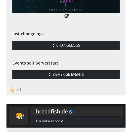
last changelogs:
CHANGELOGS
Events seit Serverstart:
BISHERIGE EVENTS
1
breadfish.de
I'm not a robot ✓