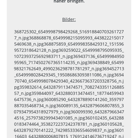
näher bringen.
Bilder:
368725302_6549998798429268_516918840703261727
7_n.jpg
368868878_6549998215095993_443822215017
5469638_n.jpg
368875859_6549998358429312_151596
9572318642128_n.jpg
369259022_6549998795095935_
1072393725692983711_n.jpg
369437136_65499984950
95965_7174502767365114235_n.jpg
369438849_65499
98321762649_4990236298781781297_n.jpg
369452713
_6549998028429345_195086863093811086_n.jpg
3694
70740_6549998078429340_4236673637203328756_n.j
pg
359832614_6432879113474571_7082743351126885
57_n.jpg
359844097_6432880313474451_18774459943
6475736_n.jpg
360085290_6432878890141260_359797
887035468734_n.jpg
360089135_6432879606807855_3
079347954318927979_n.jpg
360099390_643287966347
4516_2579738299943401085_n.jpg
360102435_643288
0183474464_3538272237242378781_n.jpg
360105628_
6432879270141222_7429853336554609837_n.jpg
3601
16603_6432880006807815_1769124146736719247_n.j