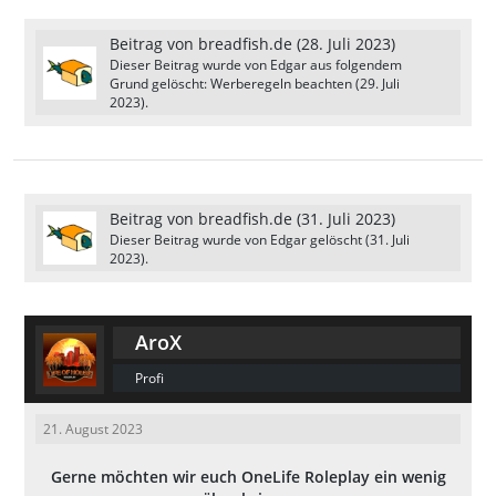
Beitrag von
breadfish.de
(
28. Juli 2023
)
Dieser Beitrag wurde von
Edgar
aus folgendem
Grund gelöscht: Werberegeln beachten (
29. Juli
2023
).
Beitrag von
breadfish.de
(
31. Juli 2023
)
Dieser Beitrag wurde von
Edgar
gelöscht (
31. Juli
2023
).
AroX
Profi
21. August 2023
Gerne möchten wir euch OneLife Roleplay ein wenig