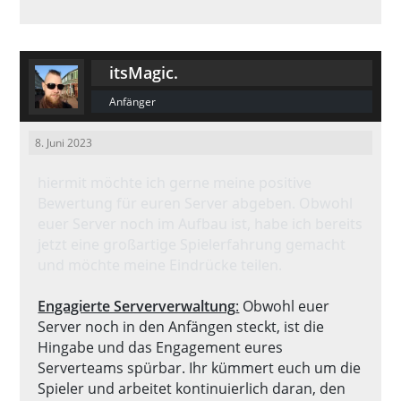
itsMagic.
Anfänger
8. Juni 2023
hiermit möchte ich gerne meine positive
Bewertung für euren Server abgeben. Obwohl
euer Server noch im Aufbau ist, habe ich bereits
jetzt eine großartige Spielerfahrung gemacht
und möchte meine Eindrücke teilen.
Engagierte Serververwaltung
:
Obwohl euer
Server noch in den Anfängen steckt, ist die
Hingabe und das Engagement eures
Serverteams spürbar. Ihr kümmert euch um die
Spieler und arbeitet kontinuierlich daran, den