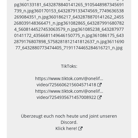
pg
360133181_6432878840141265_9105448987345691
739_n.jpg
360170153_6432879133474569_7749636538
269084351_n.jpg
360186217_6432878870141262_2455
268039148366471_n.jpg
361082865_643287991680782
4_5608144527453063579_n.jpg
361085238_643287977
0141172_4356681149646150775_n.jpg
361086175_643
2879176807898_5758281812141812637_n.jpg
3611690
77_6432880773474405_7191174465284616721_n.jpg
TikToks:
https://www.tiktok.com/@onelif…
video/7256606215604571418
https://www.tiktok.com/@onelif…
video/7254935671457008922
Überzeugt euch noch heute und joint unseren
Discord.
Klick here!