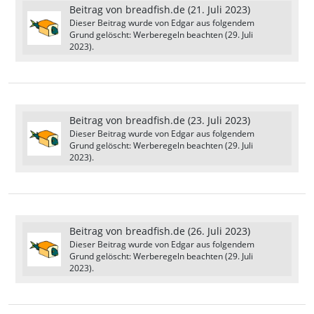
Beitrag von
breadfish.de
(
21. Juli 2023
)
Obwohl der Server noch im Aufbau ist, sehe
Dieser Beitrag wurde von
Edgar
aus folgendem
ich großes Potenzial für aufregende
Grund gelöscht: Werberegeln beachten (
29. Juli
Spielerlebnisse. Dank der aktiven Community
2023
).
können spannende Geschichten und
Abenteuer entstehen, die das Spiel
unvergesslich machen.
Beitrag von
breadfish.de
(
23. Juli 2023
)
Dieser Beitrag wurde von
Edgar
aus folgendem
Ich möchte euch für eure Bemühungen und
Grund gelöscht: Werberegeln beachten (
29. Juli
eure Arbeit bei der Gestaltung des Servers
2023
).
danken. Ich bin begeistert von der bisherigen
Spielerfahrung und freue mich auf das, was
die Zukunft für den Server bereithält.
Beitrag von
breadfish.de
(
26. Juli 2023
)
Dieser Beitrag wurde von
Edgar
aus folgendem
Grund gelöscht: Werberegeln beachten (
29. Juli
2023
).