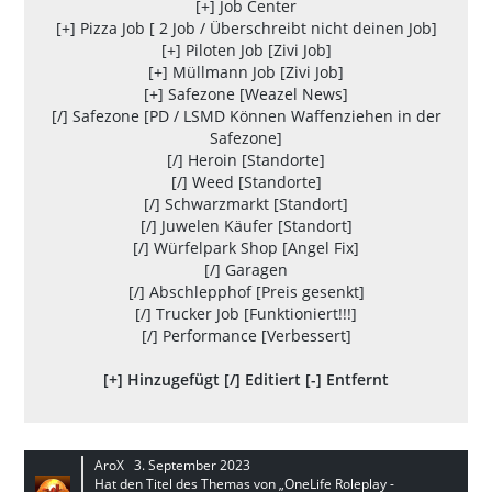
[+] Job Center
[+] Pizza Job [ 2 Job / Überschreibt nicht deinen Job]
[+] Piloten Job [Zivi Job]
[+] Müllmann Job [Zivi Job]
[+] Safezone [Weazel News]
[/] Safezone [PD / LSMD Können Waffenziehen in der
Safezone]
[/] Heroin [Standorte]
[/] Weed [Standorte]
[/] Schwarzmarkt [Standort]
[/] Juwelen Käufer [Standort]
[/] Würfelpark Shop [Angel Fix]
[/] Garagen
[/] Abschlepphof [Preis gesenkt]
[/] Trucker Job [Funktioniert!!!]
[/] Performance [Verbessert]
[+] Hinzugefügt [/] Editiert [-] Entfernt
AroX
3. September 2023
Hat den Titel des Themas von „OneLife Roleplay -