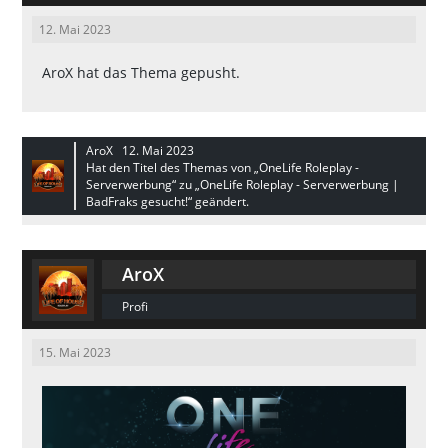
12. Mai 2023
AroX
hat das Thema gepusht.
AroX
12. Mai 2023
Hat den Titel des Themas von „OneLife Roleplay -
Serverwerbung“ zu „OneLife Roleplay - Serverwerbung |
BadFraks gesucht!“ geändert.
AroX
Profi
15. Mai 2023