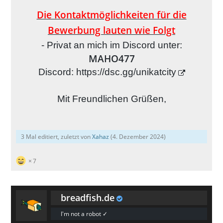
Die Kontaktmöglichkeiten für die
Bewerbung lauten wie Folgt
- Privat an mich im Discord unter:
MAHO477
Discord:
https://dsc.gg/unikatcity
Mit Freundlichen Grüßen,
3 Mal editiert, zuletzt von
Xahaz
(
4. Dezember 2024
)
7
breadfish.de
I'm not a robot ✓