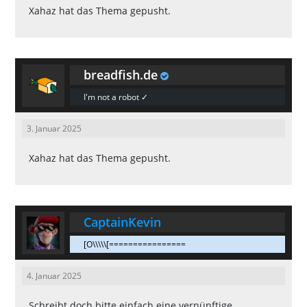
Xahaz
hat das Thema gepusht.
breadfish.de
I'm not a robot ✓
3. Januar 2025
Xahaz
hat das Thema gepusht.
CaptainKevin
[O\\\\\[================
4. Januar 2025
Schreibt doch bitte einfach eine vernünftige