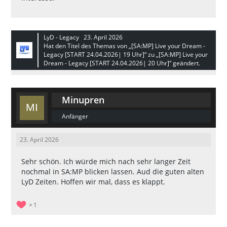
LyD - Legacy
23. April 2026
Hat den Titel des Themas von „[SA:MP] Live your Dream -
Legacy [START 24.04.2026| 19 Uhr]“ zu „[SA:MP] Live your
Dream - Legacy [START 24.04.2026| 20 Uhr]“ geändert.
Minupren
Anfänger
23. April 2026
Sehr schön. Ich würde mich nach sehr langer Zeit
nochmal in SA:MP blicken lassen. Aud die guten alten
LyD Zeiten. Hoffen wir mal, dass es klappt.
1