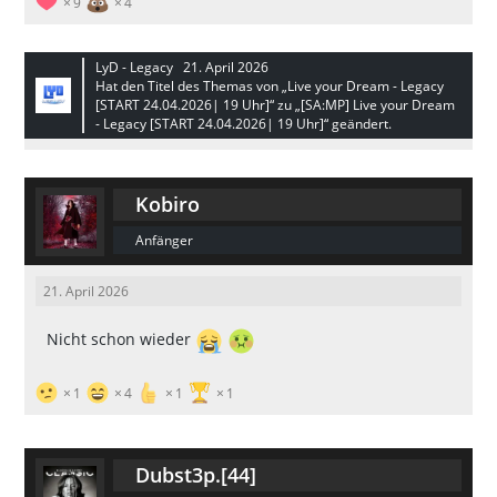
9
4
LyD - Legacy
21. April 2026
Hat den Titel des Themas von „Live your Dream - Legacy
[START 24.04.2026| 19 Uhr]“ zu „[SA:MP] Live your Dream
- Legacy [START 24.04.2026| 19 Uhr]“ geändert.
Kobiro
Anfänger
21. April 2026
Nicht schon wieder
1
4
1
1
Dubst3p.[44]