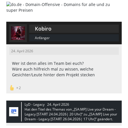
Kobiro
Anfänger
24. April 2026
Wer ist denn alles im Team bei euch?
Wäre auch hilfreich mal zu wissen, welche
Gesichter/Leute hinter dem Projekt stecken
2
LyD - Legacy
24. April 2026
Hat den Titel des Themas von „[SA:MP] Live your Dream -
Legacy [START 24.04.2026| 20 Uhr]“ zu „[SA:MP] Live your
Dream - Legacy [START 26.04.2026| 17 Uhr]“ geändert.