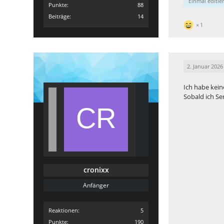
Einmal editier
Punkte
88
Beiträge
14
1
2. Januar 2026
Ich habe kei
Sobald ich Se
cronixx
Anfänger
Reaktionen
5
Punkte
190