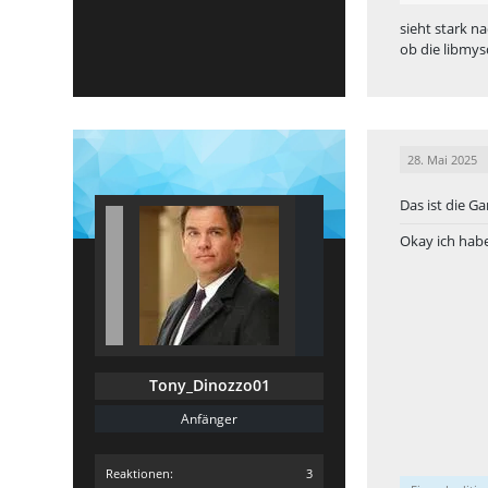
sieht stark n
ob die libmys
28. Mai 2025
Das ist die Ga
Okay ich habe
Tony_Dinozzo01
Anfänger
Reaktionen
3