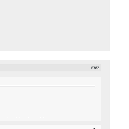
#382
x machen nicht auf server joint