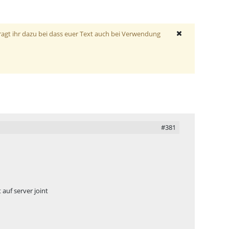
ragt ihr dazu bei dass euer Text auch bei Verwendung
#381
 auf server joint