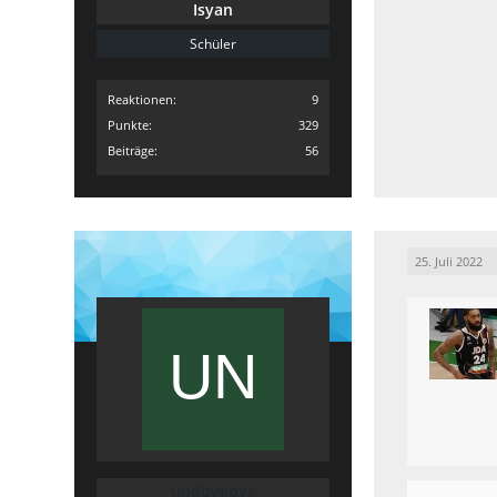
Isyan
Schüler
Reaktionen
9
Punkte
329
Beiträge
56
25. Juli 2022
undbyebye