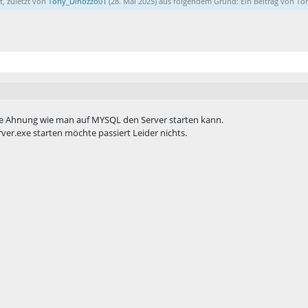
t, zuletzt von
Tony_Dinozzo01
(
28. Mai 2025
) aus folgendem Grund: Ein Beitrag von T
ne Ahnung wie man auf MYSQL den Server starten kann.
rver.exe starten möchte passiert Leider nichts.