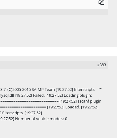
#383
-- v0.3.7, (C)2005-2015 SA-MP Team [19:27:52] filterscripts = ""
 mysql.dll [19:27:52] Failed. [19:27:52] Loading plugin:
 =============================== [19:27:52] sscanf plugin
========================= [19:27:52] Loaded. [19:27:52]
 filterscripts. [19:27:52]
19:27:52] Number of vehicle models: 0