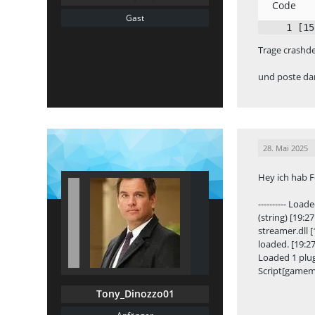
Code
Gast
[15
Trage crashde
und poste da
28. Mai 2025
Hey ich hab F
---------- Load
(string) [19:27
streamer.dll 
loaded. [19:2
Loaded 1 plugin
Script[gamemo
Tony_Dinozzo01