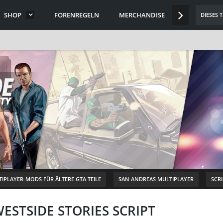
SHOP
FORENREGELN
MERCHANDISE
DISCORD
DIESES 
IPLAYER-MODS FÜR ÄLTERE GTA TEILE
SAN ANDREAS MULTIPLAYER
SCR
ESTSIDE STORIES SCRIPT