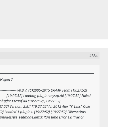
#384
Helfen ?
------------------ v0.3.7, (C)2005-2015 SA-MP Team [19:27:52]
------- [19:27:52] Loading plugin: mysql.dll [19:27:52] Failed.
plugin: sscanf.dll [19:27:52] [19:27:52]
] Version: 2.8.1 [19:27:52] (c) 2012 Alex "Y_Less" Cole
Loaded 1 plugins. [19:27:52] [19:27:52] Filterscripts
[gamemodes/ws_selfmade.amx]: Run time error 19: "File or