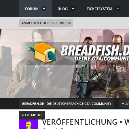
FORUM
BLOG
TICKETSYSTEM
ANMELDEN ODER REGISTRIEREN
BREADFISH.DE - DIE DEUTSCHSPRACHIGE GTA-COMMUNITY
MULT
GAMEMODES
VERÖFFENTLICHUNG • W