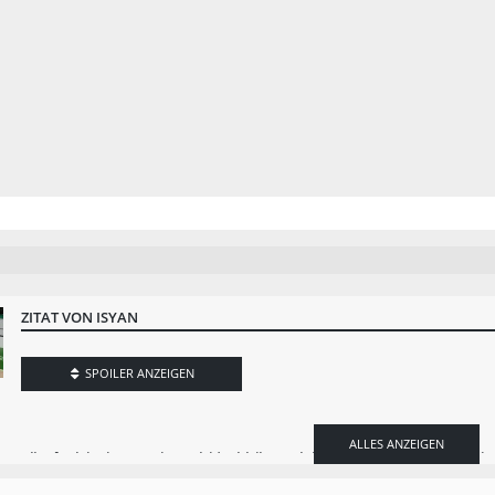
ZITAT VON ISYAN
SPOILER ANZEIGEN
ALLES ANZEIGEN
Alles funktioniert soweit gut, leider bleibt es ab hier stehen und ich kann ni