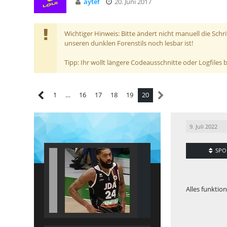
aytef
20. Juni 2017
Wichtiger Hinweis: Bitte ändert nicht manuell die Schr
unseren dunklen Forenstils noch lesbar ist!
Tipp: Ihr wollt längere Codeausschnitte oder Logfiles
1
…
16
17
18
19
20
9. Juli 2022
SPO
Alles funktion