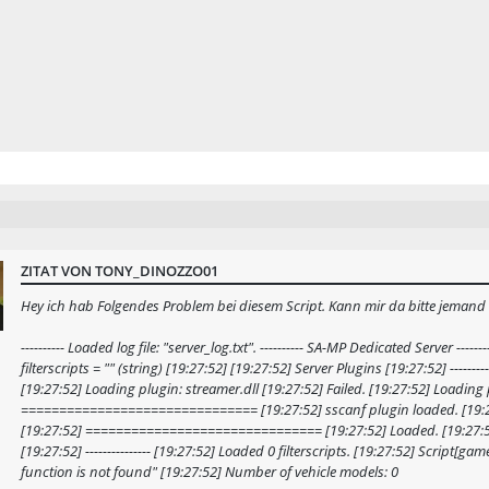
ZITAT VON TONY_DINOZZO01
Hey ich hab Folgendes Problem bei diesem Script. Kann mir da bitte jemand 
---------- Loaded log file: "server_log.txt". ---------- SA-MP Dedicated Server ----
filterscripts = "" (string) [19:27:52] [19:27:52] Server Plugins [19:27:52] -------
[19:27:52] Loading plugin: streamer.dll [19:27:52] Failed. [19:27:52] Loading 
=============================== [19:27:52] sscanf plugin loaded. [19:27:52
[19:27:52] =============================== [19:27:52] Loaded. [19:27:52] 
[19:27:52] --------------- [19:27:52] Loaded 0 filterscripts. [19:27:52] Script
function is not found" [19:27:52] Number of vehicle models: 0