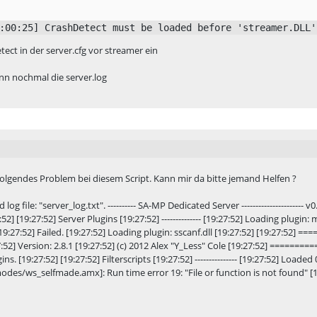
:00:25] CrashDetect must be loaded before 'streamer.DLL'
tect in der server.cfg vor streamer ein
nn nochmal die server.log
olgendes Problem bei diesem Script. Kann mir da bitte jemand Helfen ?
ed log file: "server_log.txt". ---------- SA-MP Dedicated Server --------------------
:52] [19:27:52] Server Plugins [19:27:52] -------------- [19:27:52] Loading plugin:
[19:27:52] Failed. [19:27:52] Loading plugin: sscanf.dll [19:27:52] [19:27:52]
7:52] Version: 2.8.1 [19:27:52] (c) 2012 Alex "Y_Less" Cole [19:27:52] ======
s. [19:27:52] [19:27:52] Filterscripts [19:27:52] --------------- [19:27:52] Loaded 0
des/ws_selfmade.amx]: Run time error 19: "File or function is not found" [