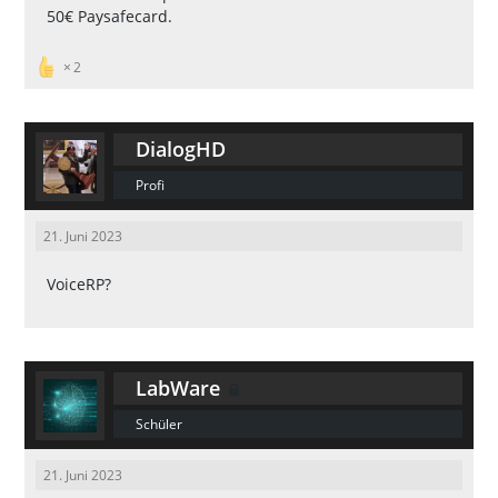
50€ Paysafecard.
2
DialogHD
Profi
21. Juni 2023
VoiceRP?
LabWare
Schüler
21. Juni 2023