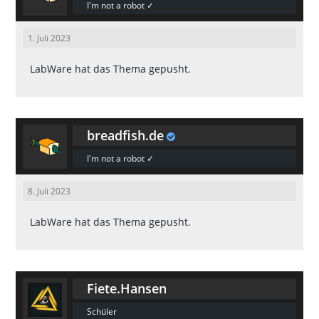
I'm not a robot ✓
1. Juli 2023
LabWare
hat das Thema gepusht.
breadfish.de
I'm not a robot ✓
8. Juli 2023
LabWare
hat das Thema gepusht.
Fiete.Hansen
Schüler