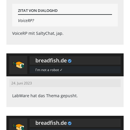
ZITAT VON DIALOGHD
VoiceRP?
VoiceRP mit SaltyChat, jap.
breadfish.de
I'm not a robot ✓
24. Juni 2023
LabWare
hat das Thema gepusht.
breadfish.de