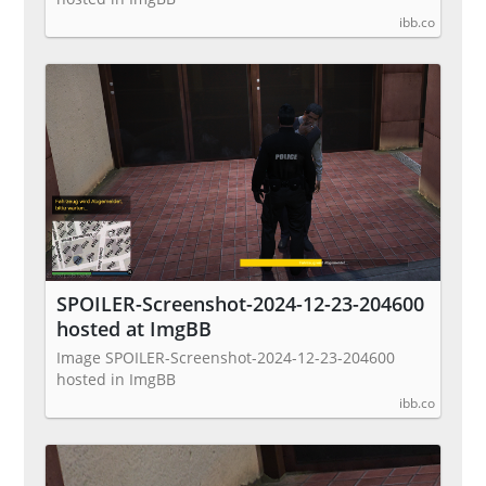
ibb.co
SPOILER-Screenshot-2024-12-23-204600
hosted at ImgBB
Image SPOILER-Screenshot-2024-12-23-204600
hosted in ImgBB
ibb.co