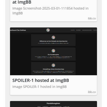
at ImgBB
Image Screenshot-2025-03-01-111854 hosted in
ImgBB
ibb.co
SPOILER-1 hosted at ImgBB
Image SPOILER-1 hosted in ImgBB
ibb.co