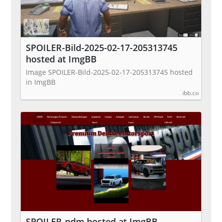
SPOILER-Bild-2025-02-17-205313745
hosted at ImgBB
Image SPOILER-Bild-2025-02-17-205313745 hosted
in ImgBB
ibb.co
SPOILER-pdm hosted at ImgBB