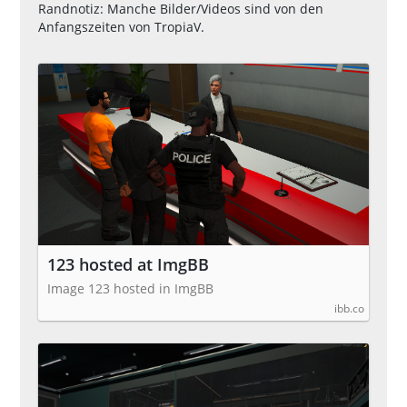
Randnotiz: Manche Bilder/Videos sind von den
Anfangszeiten von TropiaV.
123 hosted at ImgBB
Image 123 hosted in ImgBB
ibb.co