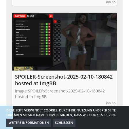
ibb.co
SPOILER-Screenshot-2025-02-10-180842
hosted at ImgBB
Image SPOILER-Screenshot-2025-02-10-180842
hosted in ImgBB
ibb.co
DIESE SEITE VERWENDET COOKIES. DURCH DIE NUTZUNG UNSERER SEITE
ERKLÄREN SIE SICH DAMIT EINVERSTANDEN, DASS WIR COOKIES SETZEN.
SPOILER-Screenshot-2025-02-10-181228
WEITERE INFORMATIONEN
SCHLIESSEN
hosted at ImgBB