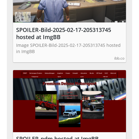
SPOILER-Bild-2025-02-17-205313745
hosted at ImgBB
Image SPOILER-Bild-2025-02-17-205313745 hosted
in ImgBB
ibb.co
SPOILER-pdm hosted at ImgBB