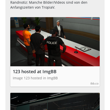
Randnotiz: Manche Bilder/Videos sind von den
Anfangszeiten von TropiaV.
123 hosted at ImgBB
Image 123 hosted in ImgBB
ibb.co