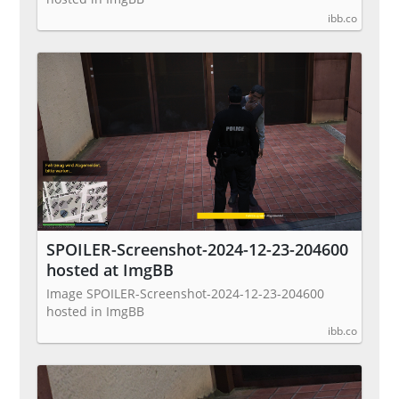
ibb.co
SPOILER-Screenshot-2024-12-23-204600
hosted at ImgBB
Image SPOILER-Screenshot-2024-12-23-204600
hosted in ImgBB
ibb.co