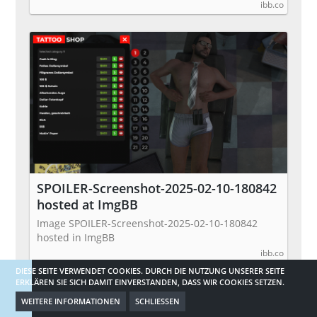
ibb.co
SPOILER-Screenshot-2025-02-10-180842
hosted at ImgBB
Image SPOILER-Screenshot-2025-02-10-180842
hosted in ImgBB
ibb.co
DIESE SEITE VERWENDET COOKIES. DURCH DIE NUTZUNG UNSERER SEITE
ERKLÄREN SIE SICH DAMIT EINVERSTANDEN, DASS WIR COOKIES SETZEN.
SPOILER-Screenshot-2025-02-10-181228
WEITERE INFORMATIONEN
SCHLIESSEN
hosted at ImgBB