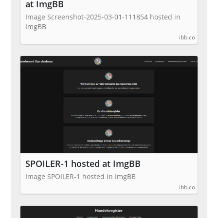
at ImgBB
Image Screenshot-2025-03-01-111854 hosted in
ImgBB
ibb.co
SPOILER-1 hosted at ImgBB
Image SPOILER-1 hosted in ImgBB
ibb.co