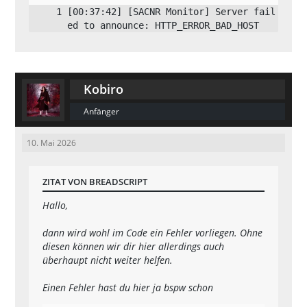
[00:37:42] [SACNR Monitor] Server fail
ed to announce: HTTP_ERROR_BAD_HOST
[00:37:42]  Loading plugin: streamer.s
Kobiro
*** Streamer Plugin v2.9.6 by Incognit
Anfänger
10. Mai 2026
[00:37:42]  Loading plugin: Whirlpool.
ZITAT VON BREADSCRIPT
Hallo,
dann wird wohl im Code ein Fehler vorliegen. Ohne
diesen können wir dir hier allerdings auch
überhaupt nicht weiter helfen.
Einen Fehler hast du hier ja bspw schon
[00:37:42]  Loading plugin: sampcac_se