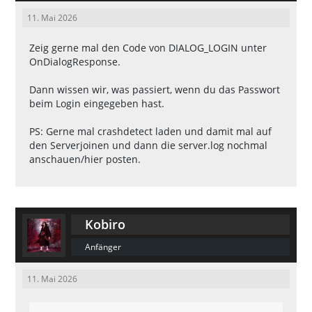
chtig geschrieben. Richtige Schreibwei
11. Mai 2026
            SendClientMessage(playeri
Zeig gerne mal den Code von DIALOG_LOGIN unter
OnDialogResponse.
Dann wissen wir, was passiert, wenn du das Passwort
beim Login eingegeben hast.
        SetPVarInt(playerid, "accounti
d", cache_get_field_content_int(0, "i
PS: Gerne mal crashdetect laden und damit mal auf
den Serverjoinen und dann die server.log nochmal
        new duration = cache_get_field
anschauen/hier posten.
        format(string, sizeof(string), 
"[user]%i[/user] hat den Server betret
en. (IP: %s)", GetPVarInt(playerid, "a
Kobiro
Anfänger
        if(cache_get_field_content_int
11. Mai 2026
            new banmsg[500], banreason