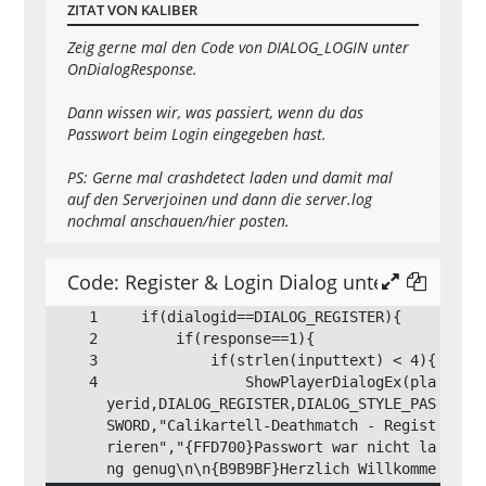
ZITAT VON KALIBER
Zeig gerne mal den Code von DIALOG_LOGIN unter
            cache_get_field_content(0, 
OnDialogResponse.
            cache_get_field_content(0, 
Dann wissen wir, was passiert, wenn du das
Passwort beim Login eingegeben hast.
            format(string,sizeof(strin
PS: Gerne mal crashdetect laden und damit mal
g),"* %s wurde vom Server gekickt, Gru
auf den Serverjoinen und dann die server.log
nochmal anschauen/hier posten.
            SendClientMessageToAll(RO
Code: Register & Login Dialog unter OnDialo
            format(banmsg,sizeof(banms
g),"Dieser Account wurde von Calikarte
ll-Deathmatch gebannt.\nIst das nicht 
dein Account, dann beende das Spiel un
d such dir einen anderen Namen aus.\nW
                ShowPlayerDialogEx(pla
enn dass dein Account ist, und du zu u
yerid,DIALOG_REGISTER,DIALOG_STYLE_PAS
nrecht gebannt wurdest, erstelle einen 
SWORD,"Calikartell-Deathmatch - Regist
Entbann Antrag im Forum.\n\n\nausführe
rieren","{FFD700}Passwort war nicht la
nder Admin: %s\nGrund: %s\nDauer: Perm
ng genug\n\n{B9B9BF}Herzlich Willkomme