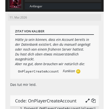
ache_get_field_content_int(0, "spawn", 
[19:51:25]    (c) 2012 Alex "Y_Less" C
Anfänger
        SetPVarInt(playerid,"registert
11. Mai 2026
ime", cache_get_field_content_int(0, 
[19:51:25]  ==========================
        SetPVarInt(playerid,"getCompla
ZITAT VON KALIBER
int", cache_get_field_content_int(0, 
[19:51:25]  Loading plugin: streamer.s
Hätte ja sein können, dass ein Account bereits in
        SetPVarInt(playerid,"getCoupo
der Datenbank existiert, den du manuell angelegt
n", cache_get_field_content_int(0, "ge
oder noch von einem früheren Server hattest.
Du hast dich oben etwas missverständlich
        SetPVarInt(playerid,"dailyKill
*** Streamer Plugin v2.9.4 by Incognit
ausgedrückt.
s", cache_get_field_content_int(0, "da
Aber na gut, dann brauchen wir natürlich die:
Funkion
OnPlayerCreateAccount
        SetPVarInt(playerid,"ac_pflich
t", cache_get_field_content_int(0, "ac
[19:51:25]  Loading plugin: Whirlpool.
Das tut mir leid.
        /*SetPVarInt(playerid,"TSREG", 
cache_get_field_content_int(0, "TSRE
Code: OnPlayerCreateAccount
        cache_get_field_content(0, "TS
forward OnPlayerCreateAccount(playeri