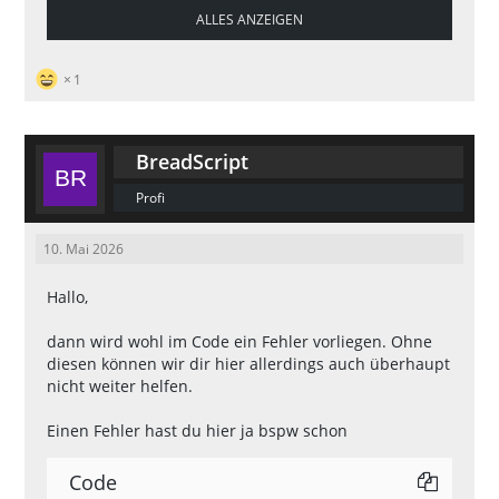
ALLES ANZEIGEN
[00:37:42]   CrashDetect v4.15.1 is O
1
[00:37:42]  >> plugin.mysql: R39-5 suc
BreadScript
Profi
10. Mai 2026
[00:37:42]  ==========================
Hallo,
dann wird wohl im Code ein Fehler vorliegen. Ohne
diesen können wir dir hier allerdings auch überhaupt
nicht weiter helfen.
[00:37:42]    (c) 2012 Alex "Y_Less" C
Einen Fehler hast du hier ja bspw schon
[00:37:42]  ==========================
Code