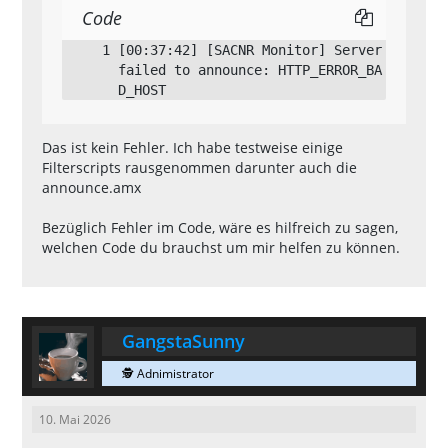
[00:37:42]   SA-MP Clientside AntiChea
Code
[00:37:42] [SACNR Monitor] Server 
failed to announce: HTTP_ERROR_BA
D_HOST
Das ist kein Fehler. Ich habe testweise einige
Filterscripts rausgenommen darunter auch die
[00:37:42]   Loading filterscript 'ant
announce.amx
[00:37:42]   Unable to load filterscri
Bezüglich Fehler im Code, wäre es hilfreich zu sagen,
welchen Code du brauchst um mir helfen zu können.
[00:37:42]   Loading filterscript 'ann
[00:37:42] [SACNR Monitor] Announcing 
[00:37:42]   Loading filterscript 'rco
GangstaSunny
🕵 Adnimistrator
[00:37:42]   SAMPCAC include file vers
10. Mai 2026
ion (v0.00.0) does not match plugin ve