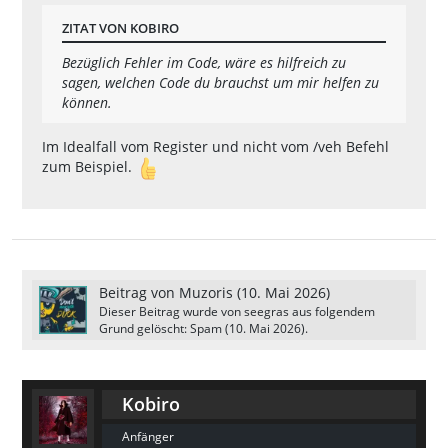
rsion (v0.10.0) (script might need to 
be recompiled with the correct include 
ZITAT VON KOBIRO
Bezüglich Fehler im Code, wäre es hilfreich zu
sagen, welchen Code du brauchst um mir helfen zu
können.
[00:37:42]  ==========================
Im Idealfall vom Register und nicht vom /veh Befehl
[00:37:42]  |                                     
zum Beispiel.
[00:37:42]  |        YSI version 4.00.
[00:37:42]  |        By Alex "Y_Less" 
[00:37:42]  |                                     
Beitrag von
Muzoris
(
10. Mai 2026
)
Dieser Beitrag wurde von
seegras
aus folgendem
[00:37:42]  ==========================
Grund gelöscht: Spam (
10. Mai 2026
).
[00:37:42] KONNTE SICH MIT DER DATENBA
Kobiro
[00:37:42] ---------------------------
Anfänger