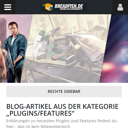
BLOG-ARTIKEL AUS DER KATEGORIE
„PLUGINS/FEATURES“
Erklärungen zu neuesten Plugins und Features findest du
hier - das ist kein Releasebereich.