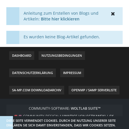
Anleitung zum Erstellen von Blogs und
Artikeln:
Bitte hier klickieren
Es wurden keine Blog-Artikel gefunden.
DASHBOARD
NUTZUNGSBEDINGUNGEN
DATENSCHUTZERKLÄRUNG
IMPRESSUM
SA-MP.COM DOWNLOADARCHIV
OPENMP / SAMP SERVERLISTE
COMMUNITY-SOFTWARE:
WOLTLAB SUITE™
COMMUNITY-DESIGN:
LUMATICS
VON
SGTKANEKI | SK-
DIESE SEITE VERWENDET COOKIES. DURCH DIE NUTZUNG UNSERER SEITE
DESIGNZ.DE
ERKLÄREN SIE SICH DAMIT EINVERSTANDEN, DASS WIR COOKIES SETZEN.