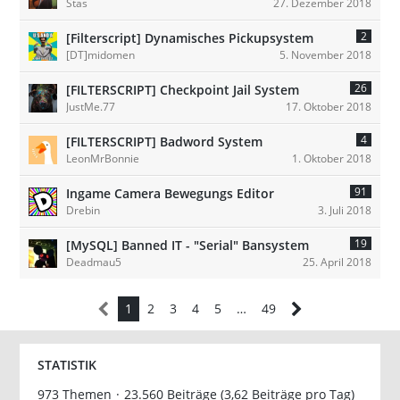
Stas
27. Dezember 2018
2
[Filterscript] Dynamisches Pickupsystem
[DT]midomen
5. November 2018
26
[FILTERSCRIPT] Checkpoint Jail System
JustMe.77
17. Oktober 2018
4
[FILTERSCRIPT] Badword System
LeonMrBonnie
1. Oktober 2018
91
Ingame Camera Bewegungs Editor
Drebin
3. Juli 2018
19
[MySQL] Banned IT - "Serial" Bansystem
Deadmau5
25. April 2018
1
2
3
4
5
…
49
STATISTIK
973 Themen
23.560 Beiträge (3,62 Beiträge pro Tag)