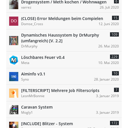
6
Drogensystem / Meth kochen / Wohnwagen
varrez
26. Juli 2020
15
(CLOSE) Error Meldungen beim Compielen
Domse_Cross
12. Juni 2020
109
Dynamisches Haussystem by DrMurphy
(umfangreich) [V. 2.2]
DrMurphy
26. Mai 2020
229
Löschbares Feuer v0.4
Meta
10. Mai 2020
10
Aiminfo v3.1
Syno
28. Januar 2020
7
[FILTERSCRIPT] Mehrere Job Filterscripts
LeonMrBonnie
3. Januar 2019
Caravan System
Mogly1
3. Januar 2019
172
[INCLUDE] Blitzer - System