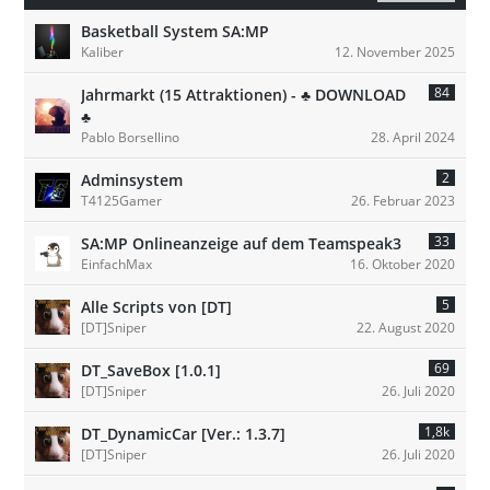
Basketball System SA:MP
Kaliber
12. November 2025
84
Jahrmarkt (15 Attraktionen) - ♣ DOWNLOAD
♣
Pablo Borsellino
28. April 2024
2
Adminsystem
T4125Gamer
26. Februar 2023
33
SA:MP Onlineanzeige auf dem Teamspeak3
EinfachMax
16. Oktober 2020
5
Alle Scripts von [DT]
[DT]Sniper
22. August 2020
69
DT_SaveBox [1.0.1]
[DT]Sniper
26. Juli 2020
1,8k
DT_DynamicCar [Ver.: 1.3.7]
[DT]Sniper
26. Juli 2020