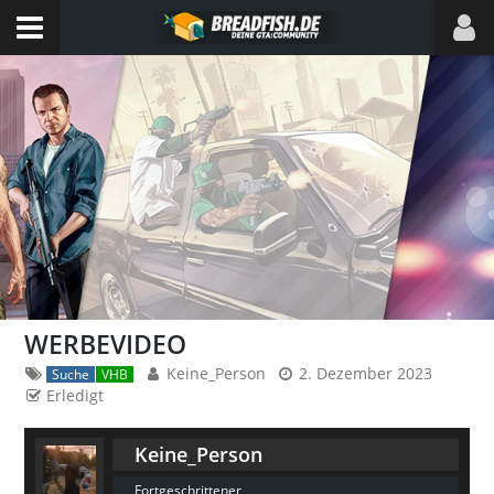
WERBEVIDEO
Keine_Person
2. Dezember 2023
Suche
VHB
Erledigt
Keine_Person
Fortgeschrittener