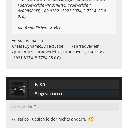
Fahrradverleih -]\nBenutze: '/radverleih'",
0x008080FF, 160.9182, -1921.3374, 3.7734, 25.0,
0, 0);
Mit freundlichen Grüßen.
versuchs mal so
CreateDynamic3DTextLabel("[- Fahrradverleih
-]\nBenutze: '/radverleih'", 0x008080FF, 160.9182,
-1921.3374, 3.7734,25.0,0);
Kisa
Fortgeschrittener
11. Januar 2017
@Trafico
Tut sich leider nichts ändern.