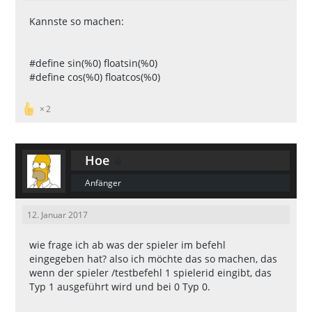
/*//real part of the complex multiplic
Kannste so machen:
ation */
#
define
CMULTR
(
X
,
Y
)
(
(
X
)
.
x
*
(
Y
)
.
x
-
(
X
)
.
y
*
(
Y
)
.
y
)
#define sin(%0) floatsin(%0)
/*//image part of the complex multipli
#define cos(%0) floatcos(%0)
cation */
#
define
CMULTI
(
X
,
Y
)
(
(
X
)
.
y
*
(
Y
)
.
x
+
(
X
)
.
x
2
*
(
Y
)
.
y
)
/*// used in the Division : real part 
of the division */
#
define
CDRN
(
X
,
Y
)
(
(
X
)
.
x
*
(
Y
)
.
x
+
(
Y
)
.
y
*
Hoe
(
X
)
.
y
)
/*// used in the Division : image part 
Anfänger
of the division */
#
define
CDIN
(
X
,
Y
)
(
(
X
)
.
y
*
(
Y
)
.
x
-
(
X
)
.
x
*
12. Januar 2017
(
Y
)
.
y
)
/*// used in the Division : denumerato
wie frage ich ab was der spieler im befehl
r of the division */
eingegeben hat? also ich möchte das so machen, das
#
define
CNORM
(
X
)
(
(
X
)
.
x
*
(
X
)
.
x
+
(
X
)
.
y
*
wenn der spieler /testbefehl 1 spielerid eingibt, das
(
X
)
.
y
)
Typ 1 ausgeführt wird und bei 0 Typ 0.
/*//real part of the complex */
#
define
CREAL
(
X
)
(
(
double
)
(
(
X
)
.
x
)
)