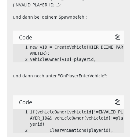
{INVALID_PLAYER_ID,...};
und dann bei deinem Spawnbefehl:
Code
new vID = CreateVehicle(HIER DEINE PAR
vehicleOwner[vID]=playerid;
und dann noch unter "OnPlayerEnterVehicle":
Code
if(vehicleOwner[vehicleid]!=INVALID_PL
AYER_ID&& vehicleOwner[vehicleid]!=pla
	ClearAnimations(playerid);