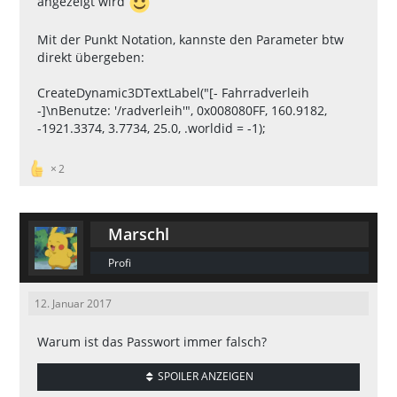
angezeigt wird
Mit der Punkt Notation, kannste den Parameter btw
direkt übergeben:
CreateDynamic3DTextLabel("[- Fahrradverleih
-]\nBenutze: '/radverleih'", 0x008080FF, 160.9182,
-1921.3374, 3.7734, 25.0, .worldid = -1);
2
Marschl
Profi
12. Januar 2017
Warum ist das Passwort immer falsch?
SPOILER ANZEIGEN