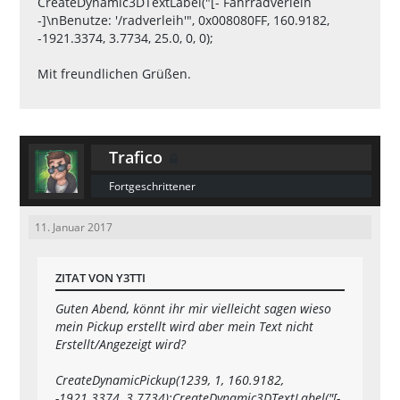
CreateDynamic3DTextLabel("[- Fahrradverleih
-]\nBenutze: '/radverleih'", 0x008080FF, 160.9182,
-1921.3374, 3.7734, 25.0, 0, 0);
Mit freundlichen Grüßen.
Trafico
Fortgeschrittener
11. Januar 2017
ZITAT VON Y3TTI
Guten Abend, könnt ihr mir vielleicht sagen wieso
mein Pickup erstellt wird aber mein Text nicht
Erstellt/Angezeigt wird?
CreateDynamicPickup(1239, 1, 160.9182,
-1921.3374, 3.7734);CreateDynamic3DTextLabel("[-