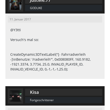
JustMe.77
GODLIKE
11. Januar 2017
@Y3tti
Versuch's mal so:
CreateDynamic3DTextLabel("[- Fahrradverleih
-]\nBenutze: '/radverleih'", 0x008080FF, 160.9182,
-1921.3374, 3.7734, 25.0, INVALID_PLAYER_ID,
INVALID_VEHICLE_ID, 0,-1,-1,-1,25.0);
Kisa
Fortgeschrittener