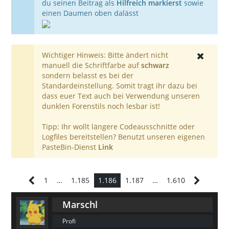
du seinen Beitrag als
Hilfreich markierst
sowie
einen Daumen oben dalässt
Wichtiger Hinweis: Bitte ändert nicht
manuell die Schriftfarbe auf
schwarz
sondern belasst es bei der
Standardeinstellung. Somit tragt ihr dazu bei
dass euer Text auch bei Verwendung unseren
dunklen Forenstils noch lesbar ist!
Tipp: Ihr wollt längere Codeausschnitte oder
Logfiles bereitstellen? Benutzt unseren eigenen
PasteBin-Dienst
Link
1
…
1.185
1.186
1.187
…
1.610
Marschl
Profi