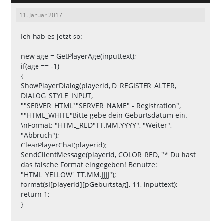
11. Januar 2017
Ich hab es jetzt so:
new age = GetPlayerAge(inputtext);
if(age == -1)
{
ShowPlayerDialog(playerid, D_REGISTER_ALTER,
DIALOG_STYLE_INPUT,
""SERVER_HTML""SERVER_NAME" - Registration",
""HTML_WHITE"Bitte gebe dein Geburtsdatum ein.
\nFormat: "HTML_RED"TT.MM.YYYY", "Weiter",
"Abbruch");
ClearPlayerChat(playerid);
SendClientMessage(playerid, COLOR_RED, "* Du hast
das falsche Format eingegeben! Benutze:
"HTML_YELLOW" TT.MM.JJJJ");
format(sI[playerid][pGeburtstag], 11, inputtext);
return 1;
}