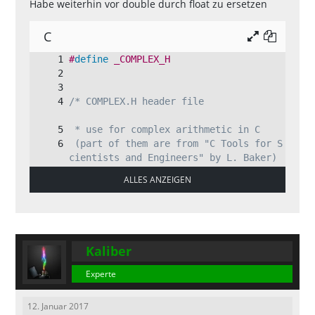
Habe weiterhin vor double durch float zu ersetzen
C
#
define
_COMPLEX_H
/* COMPLEX.H header file		
 * use for complex arithmetic in C 
 (part of them are from "C Tools for S
cientists and Engineers" by L. Baker)
*/
ALLES ANZEIGEN
extern
double
cos
(
double
)
;
extern
double
sin
(
double
)
;
struct
__COMPLEX
{
double
 x
,
y
;
}
;
typedef
struct
__COMPLEX
 COMPLEX
;
Kaliber
/* for below, X, Y are complex structu
Experte
res, and one is returned */
12. Januar 2017