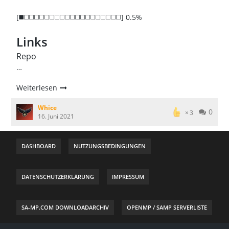
[◼️◻️◻️◻️◻️◻️◻️◻️◻️◻️◻️◻️◻️◻️◻️◻️◻️◻️◻️◻️] 0.5%
Links
Repo
…
Weiterlesen
Whice
0
3
16. Juni 2021
DASHBOARD
NUTZUNGSBEDINGUNGEN
DATENSCHUTZERKLÄRUNG
IMPRESSUM
SA-MP.COM DOWNLOADARCHIV
OPENMP / SAMP SERVERLISTE