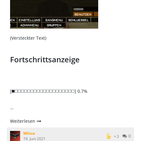
(Versteckter Text)
Fortschrittsanzeige
[◼️◻️◻️◻️◻️◻️◻️◻️◻️◻️◻️◻️◻️◻️◻️◻️◻️◻️◻️◻️] 0.7%
…
Weiterlesen
Whice
0
3
18. Juni 2021