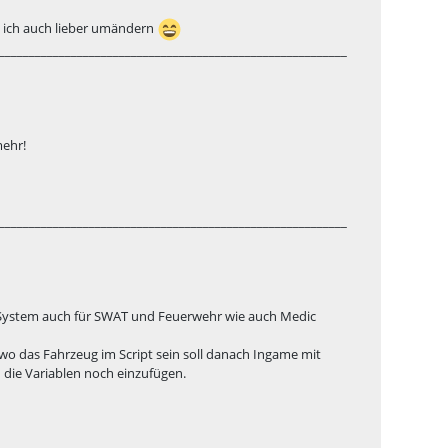
de ich auch lieber umändern
__________________________________________________________
mehr!
__________________________________________________________
rc System auch für SWAT und Feuerwehr wie auch Medic
wo das Fahrzeug im Script sein soll danach Ingame mit
 die Variablen noch einzufügen.