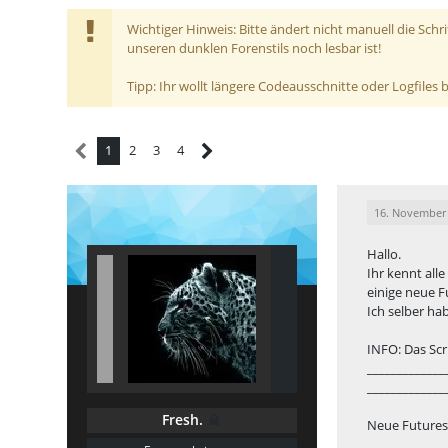
Wichtiger Hinweis: Bitte ändert nicht manuell die Schr
unseren dunklen Forenstils noch lesbar ist!
Tipp: Ihr wollt längere Codeausschnitte oder Logfiles
1
2
3
4
16. November
Hallo.
Ihr kennt alle
einige neue F
Ich selber ha
INFO: Das Scr
_____________
_____________
Fresh.
Neue Futures 