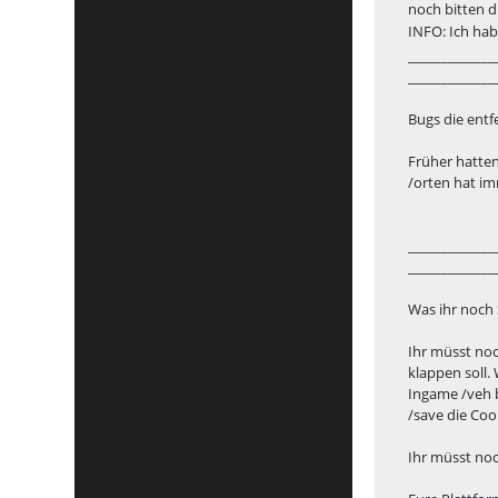
noch bitten 
INFO: Ich hab
_____________
_____________
Bugs die entf
Früher hatten
/orten hat im
_____________
_____________
Was ihr noch 
Ihr müsst noc
klappen soll.
Ingame /veh b
/save die Coo
Ihr müsst no