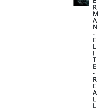
E
R
M
A
N
-
E
L
I
T
E
-
R
E
A
L
L