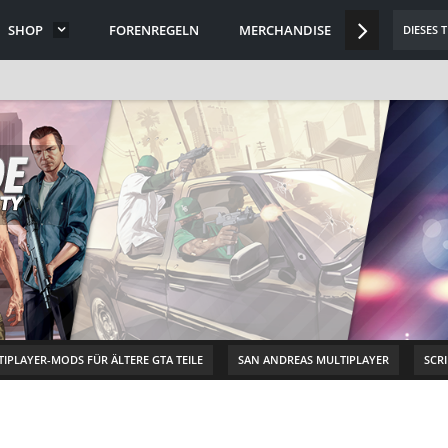
SHOP
FORENREGELN
MERCHANDISE
DISCORD
DIESES 
IPLAYER-MODS FÜR ÄLTERE GTA TEILE
SAN ANDREAS MULTIPLAYER
SCR