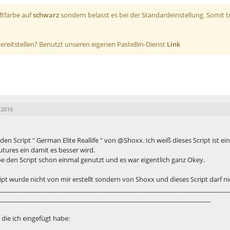
iftfarbe auf
schwarz
sondern belasst es bei der Standardeinstellung. Somit t
 bereitstellen? Benutzt unseren eigenen PasteBin-Dienst
Link
 2016
 den Script " German Elite Reallife " von
@Shoxx
. Ich weiß dieses Script ist e
utures ein damit es besser wird.
be den Script schon einmal genutzt und es war eigentlich ganz Okey.
ipt wurde nicht von mir erstellt sondern von Shoxx und dieses Script darf n
___________________________________________________________________________
_____________________________________________________________________
die ich eingefügt habe: