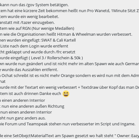
 kann nun das /gov System betätigen.
em hat eine kürzere Zeit bekommen heißt nun Pro Wanetd, 1Minute Sitzt Ze
tem wurde ein wenig bearbeitet.
 anstatt mit /tazer einzugeben.
stem wie auf RGN (Nur wenige Medaillen)
nen wie die Organisationen heißt Hitman & Wheelman wurden verbessert.
en wurden eingefügt: SWAT & Cali Kartell
 Liste nach dem Login wurde entfernt
cht geklappt und wurde durch /frc ersetzt
urde eingefügt ( Level 3 / Rollerschein & 50k )
awn wurde nun geändert und ist nicht mehr im alten Spawn wie auch German 
e wurde das Auszahlen entfernt.
Ochat schreibt ist es nicht mehr Orange sondern es wird nun mit dem Admi
hat
rde mit der Textart ein wenig verbessert + Textdraw über Kopf das man Dut
tem ist auch drinnen Danke euch
 einen anderen Interrior
at nun eine anderen außen Richtung
nun einen anderen Interrior
eht nun ganz anders aus.
 wie Forum und Teamspeak stehen nun verbesserter im Script und Ingame.
e eine SetObejctMaterialText am Spawn gesetzt wo halt steht " Owner: Eazy.