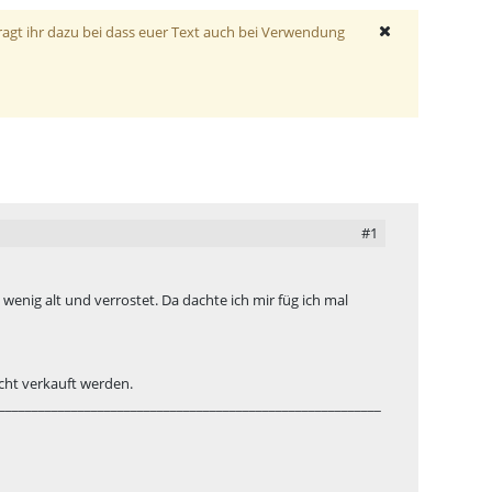
ragt ihr dazu bei dass euer Text auch bei Verwendung
#1
in wenig alt und verrostet. Da dachte ich mir füg ich mal
icht verkauft werden.
__________________________________________________________