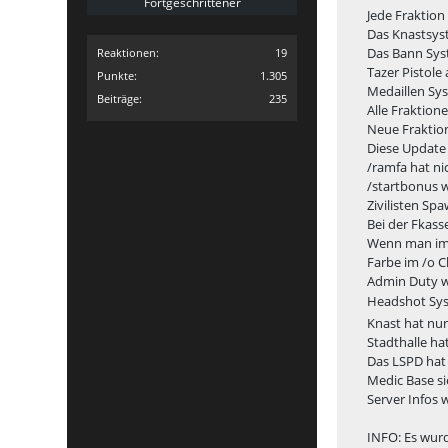
Fortgeschrittener
Jede Fraktion
Das Knastsyst
Das Bann Sys
Reaktionen
19
Tazer Pistole
Punkte
1.305
Medaillen Sy
Beiträge
235
Alle Fraktio
Neue Fraktion
Diese Update
/ramfa hat ni
/startbonus w
Zivilisten Sp
Bei der Fkass
Wenn man im 
Farbe im /o C
Admin Duty wu
Headshot Sys
Knast hat nun
Stadthalle h
Das LSPD hat 
Medic Base si
Server Infos
INFO: Es wurd