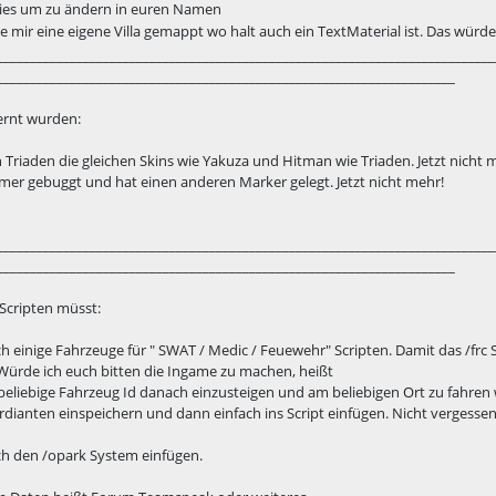
dies um zu ändern in euren Namen
e mir eine eigene Villa gemappt wo halt auch ein TextMaterial ist. Das wür
___________________________________________________________________________
_____________________________________________________________________
ernt wurden:
 Triaden die gleichen Skins wie Yakuza und Hitman wie Triaden. Jetzt nicht 
mer gebuggt und hat einen anderen Marker gelegt. Jetzt nicht mehr!
___________________________________________________________________________
_____________________________________________________________________
Scripten müsst:
h einige Fahrzeuge für " SWAT / Medic / Feuewehr" Scripten. Damit das /f
 Würde ich euch bitten die Ingame zu machen, heißt
eliebige Fahrzeug Id danach einzusteigen und am beliebigen Ort zu fahren 
rdianten einspeichern und dann einfach ins Script einfügen. Nicht vergessen
ch den /opark System einfügen.