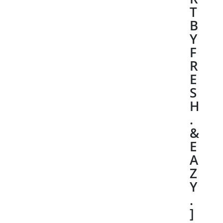
T
B
Y
F
R
E
S
H
.
&
E
A
Z
Y
.
]