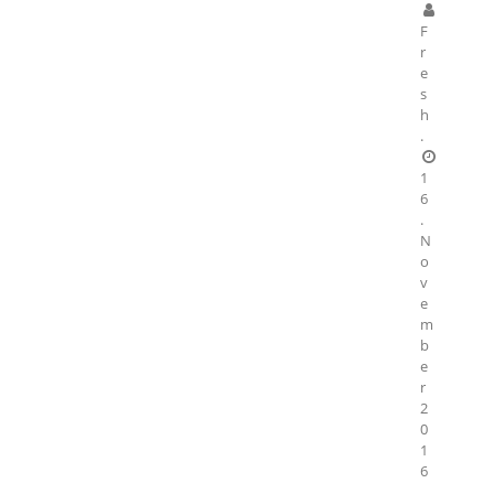
F
r
e
s
h
.
1
6
.
N
o
v
e
m
b
e
r
2
0
1
6