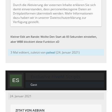
Durch die Aktivierung der externen Inhalte erklären Sie sich
damit einverstanden, dass personenbezogene Daten an
Drittplattformen übermittelt werden. Mehr Informationen
dazu haben wir in unserer Datenschutzerklärung zur
Verfügung gestellt.
Kleiner Edit am Rande: Wollte Den Start ab 83 Sekunden einstellen,
aber WBB blockiert diese Funktion xD
3 Mal editiert, zuletzt von
palwal
(
24. Januar 2021
)
Exclusive FiveM Scripts
Gast
24. Januar 2021
ZITAT VON AEBIAN