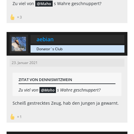
Zu viel von
s Wahre geschnuppert?
Maho
3
aebian
Donator´s Club
23. Januar 2021
ZITAT VON DENNISMITZWEIN
Zu viel von
s Wahre geschnuppert?
Maho
Scheiß gestrecktes Zeug, hab den Jungen ja gewarnt.
1