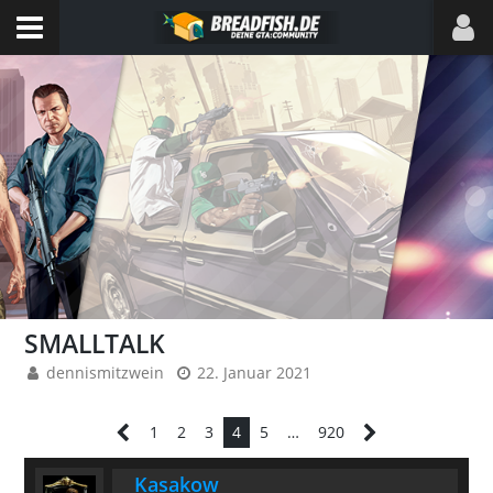
SMALLTALK
dennismitzwein
22. Januar 2021
1
2
3
4
5
…
920
Kasakow