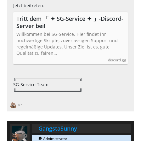
Jetzt beitreten:
Tritt dem 「 ✦ SG-Service ✦ 」-Discord-
Server bei!
Willkommen bei SG-Service. Hier findet ihr
hochwertige Skripte, zuverlässigen Support und
regelmäßige Updates. Unser Ziel ist es, gute
Qualität zu fairen…
discord.gg
╔════════════════════╗
SG-Service Team
╚════════════════════╝
1
GangstaSunny
🕵 Adnimistrator