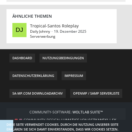
ÄHNLICHE THEMEN
Tropical-Santos Roleplay
Daily Johnny
19. Dezember 2025
Serverwerbung
DASHBOARD
NUTZUNGSBEDINGUNGEN
DATENSCHUTZERKLÄRUNG
IMPRESSUM
SA-MP.COM DOWNLOADARCHIV
OPENMP / SAMP SERVERLISTE
COMMUNITY-SOFTWARE:
WOLTLAB SUITE™
COMMUNITY-DESIGN:
LUMATICS
VON
SGTKANEKI | SK-
DIESE SEITE VERWENDET COOKIES. DURCH DIE NUTZUNG UNSERER SEITE
DESIGNZ.DE
ERKLÄREN SIE SICH DAMIT EINVERSTANDEN, DASS WIR COOKIES SETZEN.