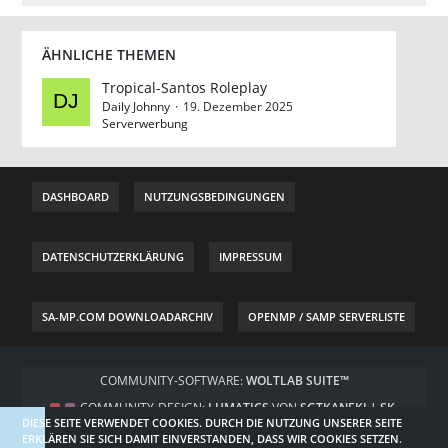
ÄHNLICHE THEMEN
Tropical-Santos Roleplay
Daily Johnny
19. Dezember 2025
Serverwerbung
DASHBOARD
NUTZUNGSBEDINGUNGEN
DATENSCHUTZERKLÄRUNG
IMPRESSUM
SA-MP.COM DOWNLOADARCHIV
OPENMP / SAMP SERVERLISTE
COMMUNITY-SOFTWARE:
WOLTLAB SUITE™
COMMUNITY-DESIGN:
LUMATICS
VON
SGTKANEKI | SK-
DIESE SEITE VERWENDET COOKIES. DURCH DIE NUTZUNG UNSERER SEITE
DESIGNZ.DE
ERKLÄREN SIE SICH DAMIT EINVERSTANDEN, DASS WIR COOKIES SETZEN.