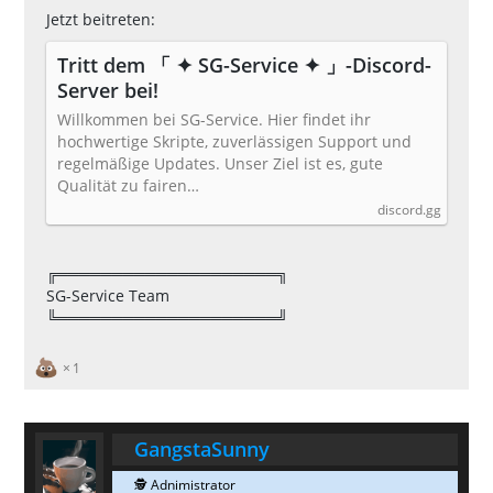
Jetzt beitreten:
Tritt dem 「 ✦ SG-Service ✦ 」-Discord-
Server bei!
Willkommen bei SG-Service. Hier findet ihr
hochwertige Skripte, zuverlässigen Support und
regelmäßige Updates. Unser Ziel ist es, gute
Qualität zu fairen…
discord.gg
╔════════════════════╗
SG-Service Team
╚════════════════════╝
1
GangstaSunny
🕵 Adnimistrator