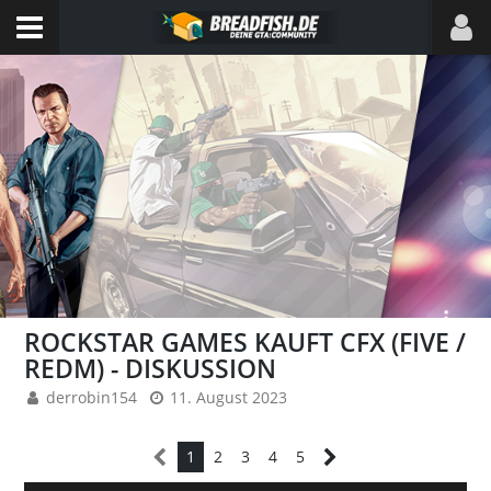
ROCKSTAR GAMES KAUFT CFX (FIVE /
REDM) - DISKUSSION
derrobin154
11. August 2023
1
2
3
4
5