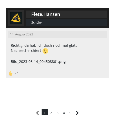
Fiete.Hansen
Schüler
14. August 2023
Richtig, da hab ich doch nochmal glatt
Nachrecherchiert
Bild_2023-08-14_004508861.png
1
1
2
3
4
5