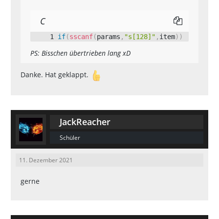
COLOR_RED, "ADMIN: {FFFFFF}Du has
t dich erfolgreich nach LS telepo
C
if
(
sscanf
(
params
,
"s[128]"
,
item
)
)
PS: Bisschen übertrieben lang xD
Danke. Hat geklappt.
    SetPlayerInterior(playerid,
    SetPlayerVirtualWorld(playeri
    SetPlayerPos(playerid, -2028.
JackReacher
    SendClientMessage(playerid, C
Schüler
OLOR_RED, "ADMIN: {FFFFFF}Du hast 
dich erfolgreich nach SF teleport
11. Dezember 2021
gerne
    if(!strcmp(item,"airls",fals