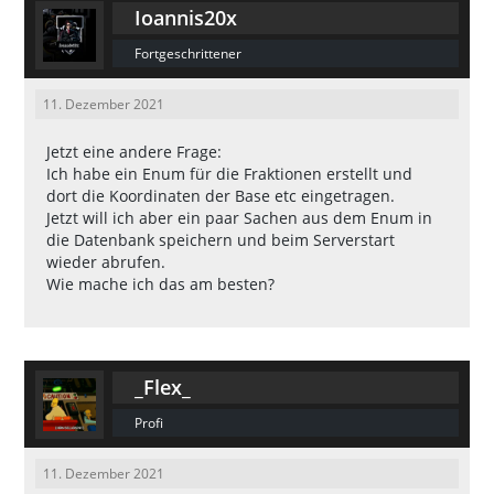
    SetPlayerVirtualWorld(playeri
Ioannis20x
    SetPlayerInterior(playerid,
Fortgeschrittener
    SetPlayerPos(playerid,1958.05
11. Dezember 2021
    SendClientMessage(playerid, C
Jetzt eine andere Frage:
OLOR_RED, "ADMIN: {FFFFFF}Du hast 
Ich habe ein Enum für die Fraktionen erstellt und
dich erfolgreich zum LS Airport t
dort die Koordinaten der Base etc eingetragen.
Jetzt will ich aber ein paar Sachen aus dem Enum in
die Datenbank speichern und beim Serverstart
wieder abrufen.
Wie mache ich das am besten?
}
_Flex_
Profi
11. Dezember 2021