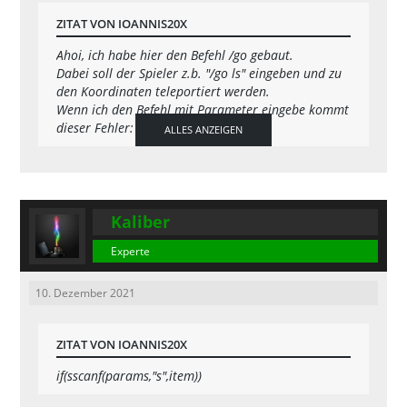
ZITAT VON IOANNIS20X
Ahoi, ich habe hier den Befehl /go gebaut.
Dabei soll der Spieler z.b. "/go ls" eingeben und zu
    SetPlayerPos(playerid, -2028.7434,
den Koordinaten teleportiert werden.
Wenn ich den Befehl mit Parameter eingebe kommt
    SendClientMessage(playerid, COLOR_
dieser Fehler:
ALLES ANZEIGEN
RED, "ADMIN: {FFFFFF}Du hast dich erfo
Code
sscanf warning: Strings without a 
length are deprecated, please add 
Kaliber
a destination size.
Experte
Befehl:
    SetPlayerPos(playerid,1958.0535,-2
10. Dezember 2021
Code
    SendClientMessage(playerid, COLOR_
RED, "ADMIN: {FFFFFF}Du hast dich erfo
ZITAT VON IOANNIS20X
lgreich zum LS Airport teleportier
if(sscanf(params,"s",item))