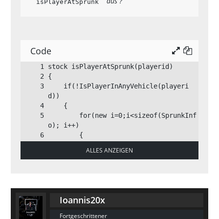
aus ?
isPlayerAtSprunk
Code
    if(!IsPlayerInAnyVehicle(playeri
        for(new i=0;i<sizeof(SprunkInf
            if(IsPlayerInRangeOfPoint
ALLES ANZEIGEN
(playerid,1.2,SprunkInfo[i][S_Object
X],SprunkInfo[i][S_ObjectY],SprunkInfo
Ioannis20x
Fortgeschrittener