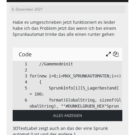
6. Dezember 2021
Habe es umgeschrieben jetzt funktioniert es leider
habe ich das Problem jetzt das wenn ich bei einem
Sprunkautomat trinke das alle einen runter gehen
Code
        SprunkInfo[i][S_Lagerbestand] 
        format(GlobalString, sizeof(Gl
obalString), ""#DUNKELGRUEN_HEX"Sprun
k"#WEISS_HEX" Automat[ID: %d]\nLagerbe
ALLES ANZEIGEN
stand %i \nUm zu Trinken zukaufen Tast
e 'Z'",SprunkInfo[i][S_ID],SprunkInfo
3DTextLabel zeigt auch an das der eine Sprunk
automat 0 ist und der andere 1