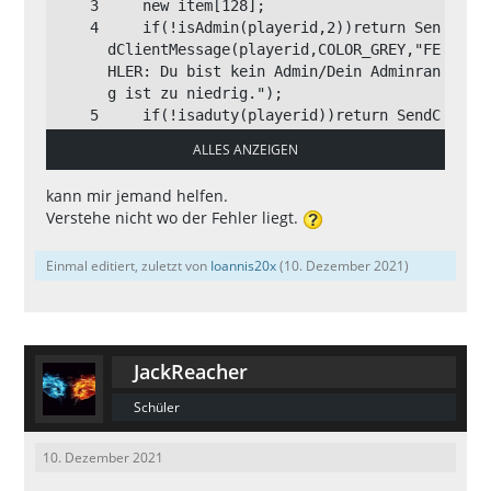
    if(!isAdmin(playerid,2))return Sen
dClientMessage(playerid,COLOR_GREY,"FE
HLER: Du bist kein Admin/Dein Adminran
    if(!isaduty(playerid))return SendC
lientMessage(playerid, COLOR_RED,"SERV
ALLES ANZEIGEN
ER: {FFFFFF}Du bist nicht berechtigt d
kann mir jemand helfen.
    if(sscanf(params,"s",item))return 
Verstehe nicht wo der Fehler liegt.
SendClientMessage(playerid,COLOR_GRE
Einmal editiert, zuletzt von
Ioannis20x
(
10. Dezember 2021
)
    SetPlayerPos(playerid, 1129.4788,-
JackReacher
     SendClientMessage(playerid, COLOR
Schüler
_RED, "ADMIN: {FFFFFF}Du hast dich erf
10. Dezember 2021